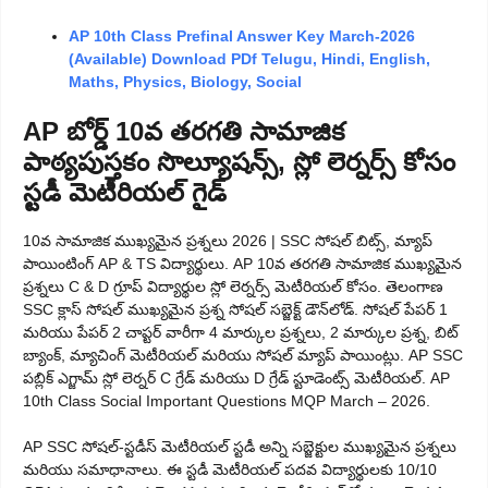
AP 10th Class Prefinal Answer Key March-2026
(Available) Download PDf Telugu, Hindi, English,
Maths, Physics, Biology, Social
AP బోర్డ్ 10వ తరగతి సామాజిక
పాఠ్యపుస్తకం సొల్యూషన్స్, స్లో లెర్నర్స్ కోసం
స్టడీ మెటీరియల్ గైడ్
10వ సామాజిక ముఖ్యమైన ప్రశ్నలు 2026 | SSC సోషల్ బిట్స్, మ్యాప్
పాయింటింగ్ AP & TS విద్యార్థులు. AP 10వ తరగతి సామాజిక ముఖ్యమైన
ప్రశ్నలు C & D గ్రూప్ విద్యార్థుల స్లో లెర్నర్స్ మెటీరియల్ కోసం. తెలంగాణ
SSC క్లాస్ సోషల్ ముఖ్యమైన ప్రశ్న సోషల్ సబ్జెక్ట్ డౌన్‌లోడ్. సోషల్ పేపర్ 1
మరియు పేపర్ 2 చాప్టర్ వారీగా 4 మార్కుల ప్రశ్నలు, 2 మార్కుల ప్రశ్న, బిట్
బ్యాంక్, మ్యాచింగ్ మెటీరియల్ మరియు సోషల్ మ్యాప్ పాయింట్లు. AP SSC
పబ్లిక్ ఎగ్జామ్ స్లో లెర్నర్ C గ్రేడ్ మరియు D గ్రేడ్ స్టూడెంట్స్ మెటీరియల్. AP
10th Class Social Important Questions MQP March – 2026.
AP SSC సోషల్-స్టడీస్ మెటీరియల్ స్టడీ అన్ని సబ్జెక్టుల ముఖ్యమైన ప్రశ్నలు
మరియు సమాధానాలు. ఈ స్టడీ మెటీరియల్ పదవ విద్యార్థులకు 10/10