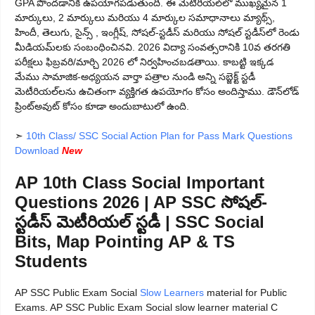
GPA పొందడానికి ఉపయోగపడుతుంది. ఈ మెటీరియల్‌లో ముఖ్యమైన 1
మార్కులు, 2 మార్కులు మరియు 4 మార్కుల సమాధానాలు మ్యాథ్స్,
హిందీ, తెలుగు, సైన్స్ , ఇంగ్లీష్, సోషల్-స్టడీస్ మరియు సోషల్ స్టడీస్‌లో రెండు
మీడియమ్‌లకు సంబంధించినవి. 2026 విద్యా సంవత్సరానికి 10వ తరగతి
పరీక్షలు ఫిబ్రవరి/మార్చి 2026 లో నిర్వహించబడతాయి. కాబట్టి ఇక్కడ
మేము సామాజిక-అధ్యయన వార్తా పత్రాల నుండి అన్ని సబ్జెక్ట్ స్టడీ
మెటీరియల్‌లను ఉచితంగా వ్యక్తిగత ఉపయోగం కోసం అందిస్తాము. డౌన్‌లోడ్
ప్రింట్‌అవుట్ కోసం కూడా అందుబాటులో ఉంది.
➣
10th Class/ SSC Social Action Plan for Pass Mark Questions
Download
New
AP 10th Class Social Important
Questions 2026 | AP SSC సోషల్-
స్టడీస్ మెటీరియల్ స్టడీ | SSC Social
Bits, Map Pointing AP & TS
Students
AP SSC Public Exam Social
Slow Learners
material for Public
Exams. AP SSC Public Exam Social slow learner material C