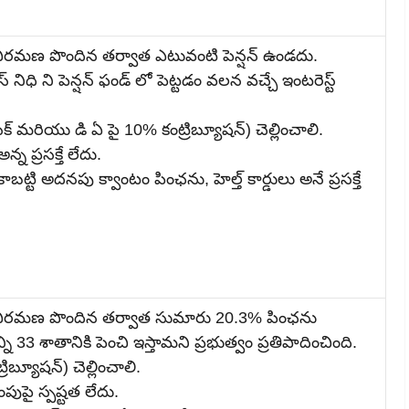
వీవిరమణ పొందిన తర్వాత ఎటువంటి పెన్షన్ ఉండదు.
 నిధి ని పెన్షన్ ఫండ్ లో పెట్టడం వలన వచ్చే ఇంటరెస్ట్
క్ మరియు డి ఏ పై 10% కంట్రిబ్యూషన్‌) చెల్లించాలి.
న్న ప్రసక్తే లేదు.
ాబట్టి అదనపు క్వాంటం పింఛను, హెల్త్‌ కార్డులు అనే ప్రసక్తే
దవీవిరమణ పొందిన తర్వాత సుమారు 20.3% పింఛను
దాన్ని 33 శాతానికి పెంచి ఇస్తామని ప్రభుత్వం ప్రతిపాదించింది.
ిబ్యూషన్‌) చెల్లించాలి.
ింపుపై స్పష్టత లేదు.