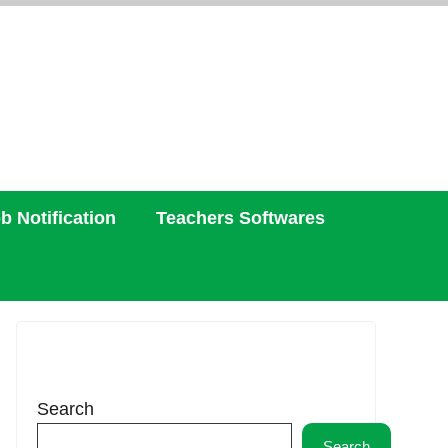
b Notification
Teachers Softwares
Search
Search