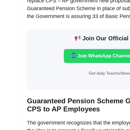
replace CPS – AP government new proposal
Guaranteed Pension Scheme in place of subs
the Government is assuring 33 of Basic Pe
Join Our Official
Join WhatsApp Channe
Get daily TeacherNews
Guaranteed Pension Scheme GP
CPS to AP Employees
The government recognizes that the employe