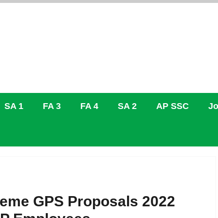
SA 1
FA 3
FA 4
SA 2
AP SSC
Jo
heme GPS Proposals 2022