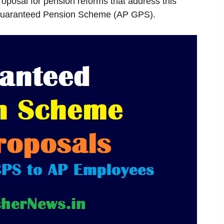
proposal for pension reforms that address this
 Guaranteed Pension Scheme (AP GPS).