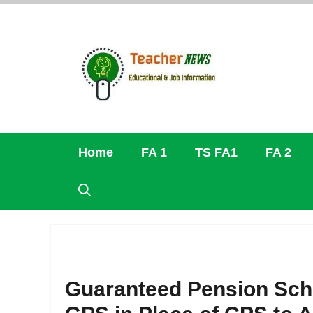
Skip
to
content
Home
FA 1
TS FA1
FA 2
Guaranteed Pension Sc