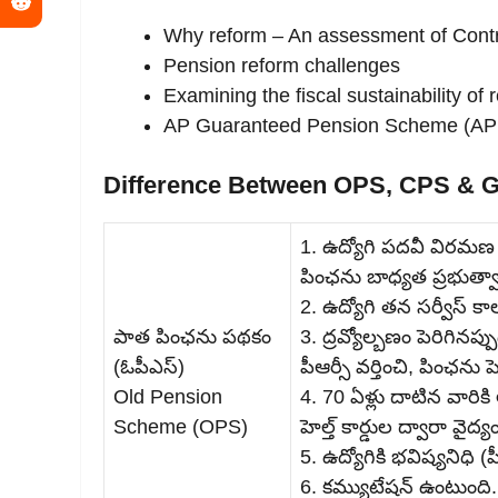
Why reform – An assessment of Cont
Pension reform challenges
Examining the fiscal sustainability o
AP Guaranteed Pension Scheme (A
Difference Between OPS, CPS & G
1. ఉద్యోగి పదవీ విరమణ 
పింఛను బాధ్యత ప్రభుత్వా
2. ఉద్యోగి తన సర్వీస్‌ కా
పాత పింఛను పథకం
3. ద్రవ్యోల్బణం పెరిగినప్ప
(ఓపీఎస్‌)
పీఆర్సీ వర్తించి, పింఛను 
Old Pension
4. 70 ఏళ్లు దాటిన వారి
Scheme (OPS)
హెల్త్‌ కార్డుల ద్వారా వైద్
5. ఉద్యోగికి భవిష్యనిధి 
6. కమ్యుటేషన్‌ ఉంటుంది.