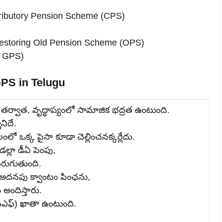
ributory Pension Scheme (CPS)
f restoring Old Pension Scheme (OPS)
P GPS)
PS in Telugu
తర్వాత, వృద్ధాప్యంలో సామాజిక భద్రత ఉంటుంది.
నిదే.
లంలో ఒక్క పైసా కూడా చెల్లించనక్కర్లేదు.
ుడల్లా డీఏ పెంపు,
పెరుగుతుంది.
కి అదనపు క్వాంటం పింఛను,
యం అందిస్తారు.
(పీఎఫ్‌) ఖాతా ఉంటుంది.