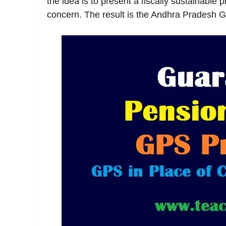
the idea is to present a fiscally sustainable 
concern. The result is the Andhra Pradesh