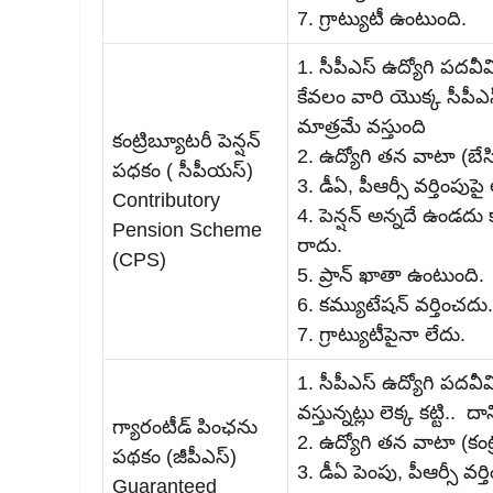
7. గ్రాట్యుటీ ఉంటుంది.
1. సీపీఎస్‌ ఉద్యోగి పద
కేవలం వారి యొక్క సీపీఎస్‌
మాత్రమే వస్తుంది
కంట్రిబ్యూటరీ పెన్షన్
2. ఉద్యోగి తన వాటా (బేసి
పధకం ( సీపీయస్)
3. డీఏ, పీఆర్సీ వర్తింపుపై అ
Contributory
4. పెన్షన్ అన్నదే ఉండదు క
Pension Scheme
రాదు.
(CPS)
5. ప్రాన్ ఖాతా ఉంటుంది.
6. కమ్యుటేషన్‌ వర్తించదు.
7. గ్రాట్యుటీపైనా లేదు.
1. సీపీఎస్‌ ఉద్యోగి ప
వస్తున్నట్లు లెక్క కట్టి.. 
గ్యారంటీడ్‌ పింఛను
2. ఉద్యోగి తన వాటా (కంట్ర
పథకం (జీపీఎస్‌)
3. డీఏ పెంపు, పీఆర్సీ వర్త
Guaranteed