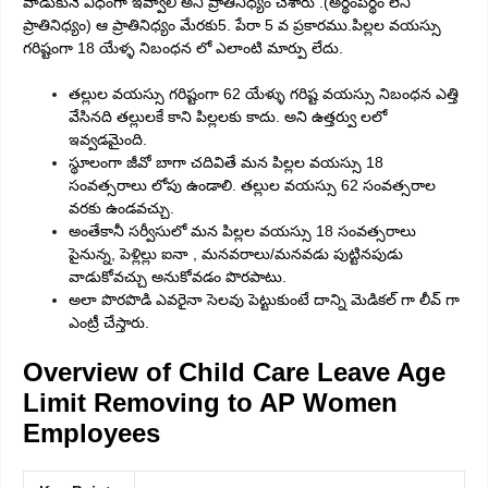
వాడుకునే విధంగా ఇవ్వాలి అని ప్రాతినిధ్యం చేశారు .(అర్థంపర్థం లేని
ప్రాతినిధ్యం) ఆ ప్రాతినిధ్యం మేరకు5. పేరా 5 వ ప్రకారము.పిల్లల వయస్సు
గరిష్టంగా 18 యేళ్ళ నిబంధన లో ఎలాంటి మార్పు లేదు.
తల్లుల వయస్సు గరిష్టంగా 62 యేళ్ళు
గరిష్ట వయస్సు నిబంధన ఎత్తి
వేసినది తల్లులకే కాని పిల్లలకు కాదు. అని ఉత్తర్వు లలో
ఇవ్వడమైంది.
స్థూలంగా జీవో బాగా చదివితే మన పిల్లల వయస్సు 18
సంవత్సరాలు లోపు ఉండాలి. తల్లుల వయస్సు 62 సంవత్సరాల
వరకు ఉండవచ్చు.
అంతేకానీ సర్వీసులో మన పిల్లల వయస్సు 18 సంవత్సరాలు
పైనున్న, పెళ్లిల్లు ఐనా , మనవరాలు/మనవడు పుట్టినపుడు
వాడుకోవచ్చు అనుకోవడం పొరపాటు.
అలా పొరపొడి ఎవరైనా సెలవు పెట్టుకుంటే దాన్ని మెడికల్ గా లీవ్ గా
ఎంట్రీ చేస్తారు.
Overview of Child Care Leave Age
Limit Removing to AP Women
Employees