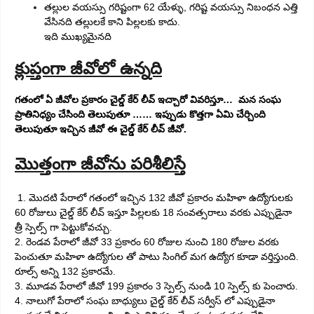
తల్లుల వయస్సు గరిష్టంగా 62 యేళ్ళు, గరిష్ట వయస్సు నిబంధన ఎత్తి
వేసినది తల్లులకే కాని పిల్లలకు కాదు.
ఇది ముఖ్యమైనది
క్లుప్తంగా జీవోలో ఉన్నది
గతంలో ఏ జీవోల ప్రకారం చైల్డ్ కేర్ లీవ్ ఇచ్చారో వివరిస్తూ… మన సంఘ
ప్రాతినిధ్యం చేసింది తెలుపుతూ ……
ఇప్పుడు కొత్తగా ఏమి చేర్చింది
తెలుపుతూ ఇచ్చిన జీవో ఈ చైల్డ్ కేర్ లీవ్ జీవో.
మొత్తంగా జీవోను పరిశీలిస్తే
1. మొదటి పేరాలో గతంలో ఇచ్చిన 132 జీవో ప్రకారం మహిళా ఉద్యోగులకు
60 రోజులు చైల్డ్ కేర్ లీవ్ ఇస్తూ పిల్లలకు
18 సంవత్సరాలు వరకు ఎప్పుడైనా
త్రీ స్పెల్స్ గా పెట్టుకోవచ్చు.
2. రెండవ పేరాలో జీవో 33 ప్రకారం 60 రోజుల నుంచి 180 రోజుల వరకు
పెంచుతూ మహిళా ఉద్యోగుల తో పాటు సింగిల్ మగ ఉద్యోగ కూడా వర్తిస్తుంది.
రూల్స్ అన్ని 132 ప్రకారమే.
3. మూడవ పేరాలో జీవో 199 ప్రకారం 3 స్పెల్స్ నుండి 10 స్పెల్స్ కు పెంచారు.
4. నాలుగో పేరాలో సంఘ బాధ్యులు చైల్డ్ కేర్ లీవ్ సర్వీస్ లో ఎప్పుడైనా