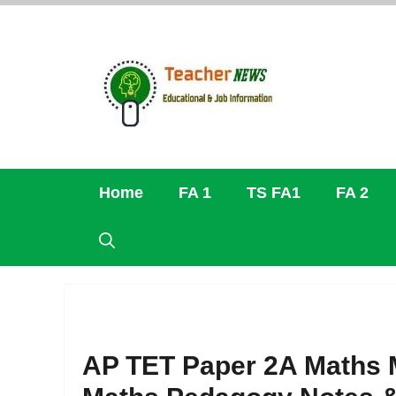
Skip
to
content
Home
FA 1
TS FA1
FA 2
AP TET Paper 2A Maths M