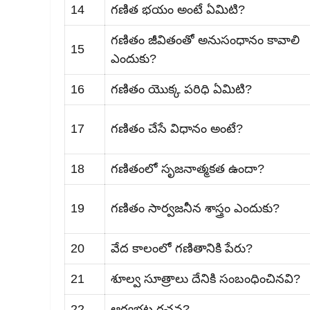
14
గణిత భయం అంటే ఏమిటి?
గణితం జీవితంతో అనుసంధానం కావాలి
15
ఎందుకు?
16
గణితం యొక్క పరిధి ఏమిటి?
17
గణితం చేసే విధానం అంటే?
18
గణితంలో సృజనాత్మకత ఉందా?
19
గణితం సార్వజనీన శాస్త్రం ఎందుకు?
20
వేద కాలంలో గణితానికి పేరు?
21
శూల్వ సూత్రాలు దేనికి సంబంధించినవి?
22
ఆర్యభట్ట రచన?