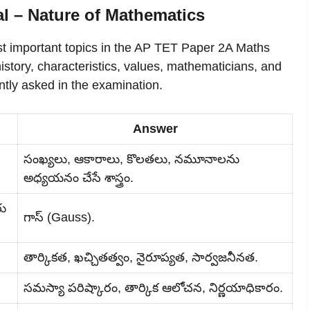
l – Nature of Mathematics
st important topics in the AP TET Paper 2A Maths
istory, characteristics, values, mathematicians, and
tly asked in the examination.
Answer
సంఖ్యలు, ఆకారాలు, కొలతలు, నమూనాలను
అధ్యయనం చేసే శాస్త్రం.
రు
గాస్ (Gauss).
తార్కికత, ఖచ్చితత్వం, నైరూప్యత, సార్వజనీనత.
సమస్యా పరిష్కారం, తార్కిక ఆలోచన, నిర్ణయాధికారం.