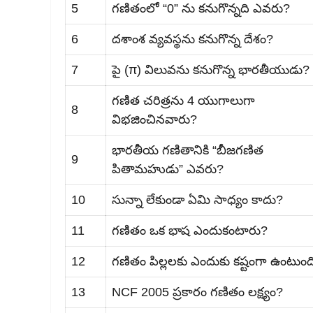
5
గణితంలో “0” ను కనుగొన్నది ఎవరు?
6
దశాంశ వ్యవస్థను కనుగొన్న దేశం?
7
పై (π) విలువను కనుగొన్న భారతీయుడు?
గణిత చరిత్రను 4 యుగాలుగా
8
విభజించినవారు?
భారతీయ గణితానికి “బీజగణిత
9
పితామహుడు” ఎవరు?
10
సున్నా లేకుండా ఏమి సాధ్యం కాదు?
11
గణితం ఒక భాష ఎందుకంటారు?
12
గణితం పిల్లలకు ఎందుకు కష్టంగా ఉంటుంద
13
NCF 2005 ప్రకారం గణితం లక్ష్యం?