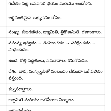
గణితం పట్ల అనవసర భయం మరియు ఆందోళన.
అర్థవంతమైన అభ్యసనం కోసం.
సంఖ్య, బీజగణితం, జ్యామితి, త్రికోణమితి, గణాంకాలు.
సమస్య ఇవ్వడం → ఊహించడం → పరీక్షించడం →
సాధించడం.
ఉంది. కొత్త పద్ధతులు, నమూనాలు కనుగొనడం.
దేశం, భాష, సంస్కృతితో సంబంధం లేకుండా ఒకే ఫలితం
వస్తుంది.
కల్పసూత్రాలు.
జ్యామితి మరియు బలిపీఠాల నిర్మాణం.
ఆర్యభట్టీయం.