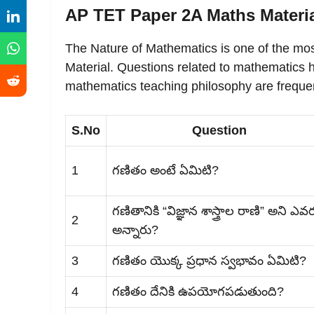
AP TET Paper 2A Maths Materia
The Nature of Mathematics is one of the mo
Material. Questions related to mathematics h
mathematics teaching philosophy are frequen
S.No
Question
1
గణితం అంటే ఏమిటి?
గణితానికి “విజ్ఞాన శాస్త్రాల రాణి” అని ఎవ
2
అన్నారు?
3
గణితం యొక్క ప్రధాన స్వభావం ఏమిటి?
4
గణితం దేనికి ఉపయోగపడుతుంది?