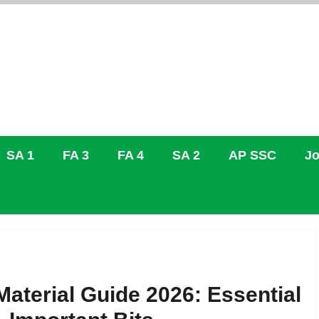
SA 1
FA 3
FA 4
SA 2
AP SSC
Jo
aterial Guide 2026: Essential