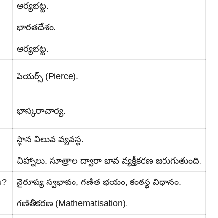
ఆర్యభట్ట.
భారతదేశం.
ఆర్యభట్ట.
పియర్స్ (Pierce).
భాస్కరాచార్య.
స్థాన విలువ వ్యవస్థ.
చిహ్నాలు, సూత్రాల ద్వారా భావ వ్యక్తీకరణ జరుగుతుంది.
ి?
నైరూప్య స్వభావం, గణిత భయం, కంఠస్థ విధానం.
గణితీకరణ (Mathematisation).