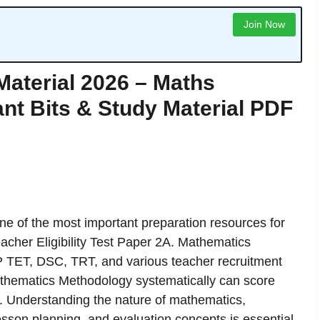
Join Now
aterial 2026 – Maths
nt Bits & Study Material PDF
ne of the most important preparation resources for
cher Eligibility Test Paper 2A. Mathematics
P TET, DSC, TRT, and various teacher recruitment
thematics Methodology systematically can score
g. Understanding the nature of mathematics,
lesson planning, and evaluation concepts is essential