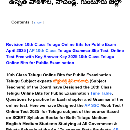
ఉన్నత పాఠశాల, నాదెండ్ల. గుంటూరు జిల్లా
Contents
show
Revision 10th Class Telugu Online Bits for Public Exam
April 2025 |
AP 10th Class
Telugu Grammar Slip Test Online
Test Free with Key Answer Key 2025 10th Class Telugu
Online Bits for Public Examination
10th Class Telugu Online Bits for Public Examination
Telugu Subject experts
బొడ్డుపల్లి శ్రీనివాసరావు
(
Subject
Teachers) of the Board have Designed the 10th Class
Telugu Online Bits for Public Examination
Time Table
,
Questions to practice for Each chapter and Grammar of the
online test. Here we have Designed the
AP SSC
Mock Test /
Online Test 2025 for Telugu subject of the course Based
on SCERT Syllabus Books for Both Telugu Medium,
English Medium Students Studying at All Government &
Private Schools of the Ap / Telangana State Students.
AP