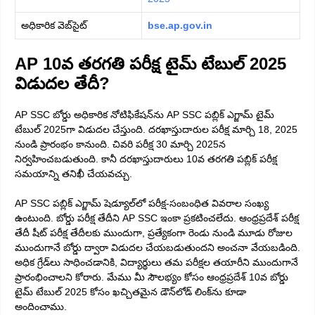
అధికారిక వెబ్‌సైట్
bse.ap.
gov
.in
AP 10వ తరగతి పరీక్ష టైమ్ టేబుల్ 2025
విడుదల తేదీ?
AP SSC బోర్డు అధికారిక నోటిఫికేషన్‌ను AP SSC పబ్లిక్ ఎగ్జామ్ టైమ్
టేబుల్ 2025గా విడుదల చేస్తుంది. దరఖాస్తుదారుల పరీక్ష మార్చి 18, 2025
నుండి ప్రారంభం కానుంది. చివరి పరీక్ష 30 మార్చి 2025న
నిర్వహించబడుతుంది. కానీ దరఖాస్తుదారులు 10వ తరగతి పబ్లిక్ పరీక్ష
సమయాన్ని తనిఖీ చేయవచ్చు.
AP SSC పబ్లిక్ ఎగ్జామ్ షెడ్యూల్‌లో పరీక్ష-సంబంధిత వివరాల సంఖ్య
ఉంటుంది. బోర్డు పరీక్ష తేదీని AP SSC ఇంకా ప్రకటించలేదు. ఆంధ్రప్రదేశ్ పరీక్ష
తేదీ షీట్ పరీక్ష తేదీలకు ముందుగా, ప్రత్యేకంగా రెండు నుండి మూడు రోజుల
ముందుగానే బోర్డు ద్వారా విడుదల చేయబడుతుందని అంచనా వేయబడింది.
అధిక గ్రేడ్‌లు సాధించడానికి, విద్యార్థులు తమ పరీక్షల తయారీని ముందుగానే
ప్రారంభించాలని కోరారు. మేము మీ సౌలభ్యం కోసం ఆంధ్రప్రదేశ్ 10వ బోర్డు
టైమ్ టేబుల్ 2025 కోసం ఖచ్చితమైన డౌన్‌లోడ్ లింక్‌ను కూడా
అందించాము.