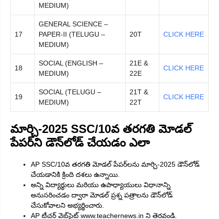
MEDIUM)
GENERAL SCIENCE –
17
PAPER-II (TELUGU –
20T
CLICK HERE
MEDIUM)
SOCIAL (ENGLISH –
21E &
18
CLICK HERE
MEDIUM)
22E
SOCIAL (TELUGU –
21T &
19
CLICK HERE
MEDIUM)
22T
మార్చి-2025 SSC/10వ తరగతి మోడల్
పేపర్‌ని డౌన్‌లోడ్
చేయడం ఎలా
AP SSC/10వ తరగతి మోడల్ పేపర్‌లను మార్చి-2025 డౌన్‌లోడ్
చేయడానికి క్రింది దశలు ఉన్నాయి.
అన్ని విద్యార్థులు మరియు ఉపాధ్యాయులు విధానాన్ని
అనుసరించడం ద్వారా మోడల్ ప్రశ్న పత్రాలను డౌన్‌లోడ్
చేసుకోవాలని అభ్యర్థించారు.
AP టీచర్ వెబ్‌సైట్ www.teachernews.in ని తెరవండి.