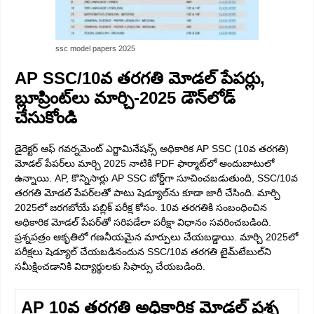
ssc model papers 2025
AP SSC/10వ తరగతి మోడల్ పేపర్లు,
బ్లూప్రింట్‌లు మార్చి-2025 డౌన్‌లోడ్
చేసుకోండి
డైరెక్టర్ ఆఫ్ గవర్నమెంట్ ఎగ్జామినేషన్స్ అధికారిక AP SSC (10వ తరగతి)
మోడల్ పేపర్‌లు మార్చి 2025 నాటికి PDF ఫార్మాట్‌లో అందుబాటులో
ఉన్నాయి. AP, కొన్నిసార్లు AP SSC బోర్డ్‌గా సూచించబడుతుంది, SSC/10వ
తరగతి మోడల్ పేపర్‌లతో పాటు షెడ్యూల్‌ను కూడా జారీ చేసింది. మార్చి
2025లో జరగబోయే పబ్లిక్ పరీక్ష కోసం. 10వ తరగతికి సంబంధించిన
అధికారిక మోడల్ పేపర్‌తో సరిపడేలా పరీక్షా విధానం సవరించబడింది.
ప్రశ్నపత్రం ఆకృతిలో గణనీయమైన మార్పులు చేయబడ్డాయి. మార్చి 2025లో
పరీక్షలు షెడ్యూల్ చేయబడినందున SSC/10వ తరగతి టైమ్‌టేబుల్‌ని
సమీక్షించడానికి విద్యార్థులకు సిఫార్సు చేయబడింది.
AP 10వ తరగతి అధికారిక మోడల్ ప్రశ్న