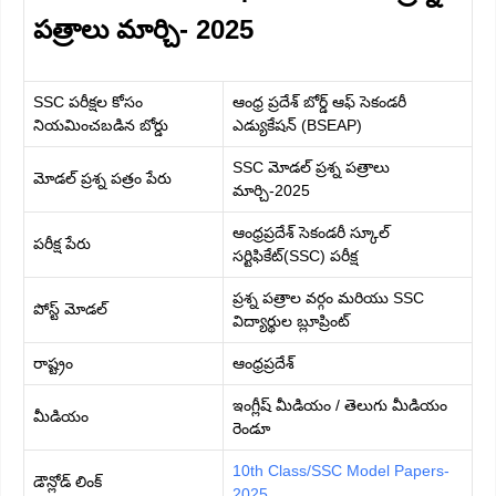
పత్రాలు మార్చి- 2025
SSC పరీక్షల కోసం
ఆంధ్ర ప్రదేశ్ బోర్డ్ ఆఫ్ సెకండరీ
నియమించబడిన బోర్డు
ఎడ్యుకేషన్ (BSEAP)
SSC మోడల్ ప్రశ్న పత్రాలు
మోడల్ ప్రశ్న పత్రం పేరు
మార్చి-2025
ఆంధ్రప్రదేశ్ సెకండరీ స్కూల్
పరీక్ష పేరు
సర్టిఫికేట్(SSC) పరీక్ష
ప్రశ్న పత్రాల వర్గం మరియు SSC
పోస్ట్ మోడల్
విద్యార్థుల బ్లూప్రింట్
రాష్ట్రం
ఆంధ్రప్రదేశ్
ఇంగ్లీష్ మీడియం / తెలుగు మీడియం
మీడియం
రెండూ
10th Class/SSC Model Papers-
డౌన్లోడ్ లింక్
2025