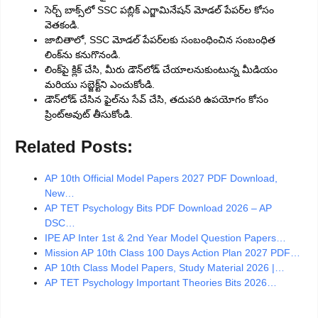
సెర్చ్ బాక్స్‌లో SSC పబ్లిక్ ఎగ్జామినేషన్ మోడల్ పేపర్‌ల కోసం
వెతకండి.
జాబితాలో, SSC మోడల్ పేపర్‌లకు సంబంధించిన సంబంధిత
లింక్‌ను కనుగొనండి.
లింక్‌పై క్లిక్ చేసి, మీరు డౌన్‌లోడ్ చేయాలనుకుంటున్న మీడియం
మరియు సబ్జెక్ట్‌ని ఎంచుకోండి.
డౌన్‌లోడ్ చేసిన ఫైల్‌ను సేవ్ చేసి, తదుపరి ఉపయోగం కోసం
ప్రింట్‌అవుట్ తీసుకోండి.
Related Posts:
AP 10th Official Model Papers 2027 PDF Download,
New…
AP TET Psychology Bits PDF Download 2026 – AP
DSC…
IPE AP Inter 1st & 2nd Year Model Question Papers…
Mission AP 10th Class 100 Days Action Plan 2027 PDF…
AP 10th Class Model Papers, Study Material 2026 |…
AP TET Psychology Important Theories Bits 2026…