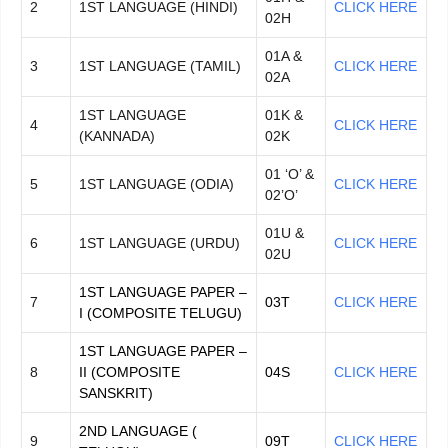
2
1ST LANGUAGE (HINDI)
CLICK HERE
02H
01A &
3
1ST LANGUAGE (TAMIL)
CLICK HERE
02A
1ST LANGUAGE
01K &
4
CLICK HERE
(KANNADA)
02K
01 ‘O’ &
5
1ST LANGUAGE (ODIA)
CLICK HERE
02’O’
01U &
6
1ST LANGUAGE (URDU)
CLICK HERE
02U
1ST LANGUAGE PAPER –
7
03T
CLICK HERE
I (COMPOSITE TELUGU)
1ST LANGUAGE PAPER –
8
II (COMPOSITE
04S
CLICK HERE
SANSKRIT)
2ND LANGUAGE (
9
09T
CLICK HERE