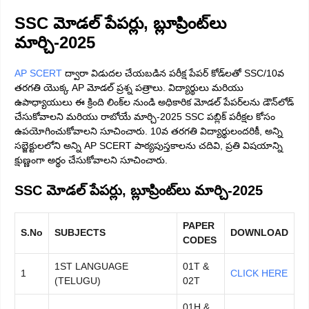
SSC మోడల్ పేపర్లు, బ్లూప్రింట్‌లు
మార్చి-2025
AP SCERT
ద్వారా విడుదల చేయబడిన పరీక్ష పేపర్ కోడ్‌లతో SSC/10వ
తరగతి యొక్క AP మోడల్ ప్రశ్న పత్రాలు. విద్యార్థులు మరియు
ఉపాధ్యాయులు ఈ క్రింది లింక్‌ల నుండి అధికారిక మోడల్ పేపర్‌లను డౌన్‌లోడ్
చేసుకోవాలని మరియు రాబోయే మార్చి-2025 SSC పబ్లిక్ పరీక్షల కోసం
ఉపయోగించుకోవాలని సూచించారు. 10వ తరగతి విద్యార్థులందరికీ, అన్ని
సబ్జెక్టులలోని అన్ని AP SCERT పాఠ్యపుస్తకాలను చదివి, ప్రతి విషయాన్ని
క్షుణ్ణంగా అర్థం చేసుకోవాలని సూచించారు.
SSC మోడల్ పేపర్లు, బ్లూప్రింట్‌లు మార్చి-2025
PAPER
S.No
SUBJECTS
DOWNLOAD
CODES
1ST LANGUAGE
01T &
1
CLICK HERE
(TELUGU)
02T
01H &