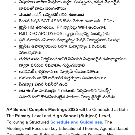
విషయాల వారీగా సెషన్‌లు ఉర్దూ, సంస్కృతం, కన్నడ మొదలైన
భాషలతో పాటు జరుగుతాయి
మొదటి సెషన్ అన్నింటికీ కలిపి ఉంటుంది
⁠రెండవ సెషన్ SGT &SAS కోసం వేరుగా ఉంటుంది. PDలు
క్లస్టర్ HM తరగతులు, IFP ప్యానెల్లు WIFI అందించాలి
RJD DEO APC DYEOS సెక్టార్లు కేంద్రాన్ని సందర్శిస్తారు
ప్రతి మూడవ శనివారం మధ్యాహ్నం సెషన్ విద్యార్థులకు సెలవు*
⁠క్లస్టర్‌కు ఉపాధ్యాయులు సరిగ్గా మధ్యాహ్నం 1 గంటలకు
హాజరవుతారు
తరగతులను నిర్వహించడానికి సీనియర్ నిపుణులైన ఉపాధ్యాయుల
ద్వారా వనరుల సమూహం గుర్తించబడాలి
అకడమిక్ కార్యకలాపాలు మాత్రమే చేయబడతాయి
గురువారం నాటికి అధికారిక ఉత్తర్వులు పంపబడతాయి
ఫీడ్‌బ్యాక్ చివరి సెషన్‌లో ఉంది
ఇది ఈరోజు సాయంత్రం 4 గంటలకు నిర్వహించిన *వెబెక్స్*
సమావేశంలో గౌరవనీయులైన పాఠశాల విద్యా డైరెక్టర్ సందేశం.
AP School Complex Meetings 2025
will be Conducted at Both
The
Primary Level
and
High School (Subject) Level
,
Following a Structured
Schedule and Guidelines
. The
Meetings will Focus on key Educational Themes, Agenda-Based
Discussions, and Subject-specific Training Sessions. New