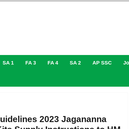
SA 1
FA 3
FA 4
SA 2
AP SSC
Jo
 Guidelines 2023 Jagananna