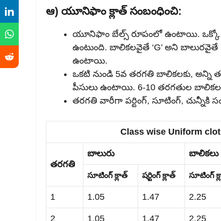
ఆ) యూనిఫాం క్లాత్ సంబంధించి:
యూనిఫాం బేల్స్ రూపంలో ఉంటాయి. ఒక్కో బేల
ఉంటుంది. బాలికలవైతే ‘G’ అని బాలురవైతే ‘
ఉంటాయి.
ఒకటి నుండి 5వ తరగతి బాలికలకు, అన్ని తర
పీసులు ఉంటాయి. 6-10 తరగతుల బాలికల ప్య
తరగతి వారీగా పర్టింగ్, సూటింగ్, చున్నీక
Class wise Uniform clo
బాలురు
బాలికలు
తరగతి
సూటింగ్ క్లాత్
షర్టింగ్ క్లాత్
సూటింగ్ క్ల
1
1.05
1.47
2.25
2
1.05
1.47
2.25