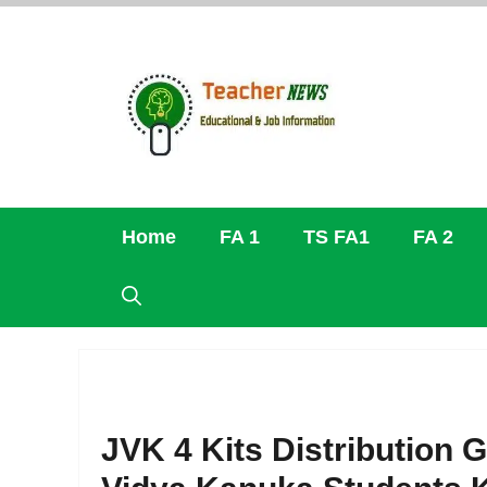
Skip
to
content
Home
FA 1
TS FA1
FA 2
JVK 4 Kits Distribution