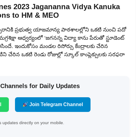
lines 2023 Jagananna Vidya Kanuka
ions to HM & MEO
వత్సరానికి ప్రభుత్వ యాజమాన్య పాఠశాలల్లోని ఒకటి నుంచి పదో
శిక్షా ఆధ్వర్యంలో ‘జగనన్న విద్యా కాను పేరుతో స్టూడెంట్
ిందే. ఇందుకోసం మండల రిసోర్సు కేంద్రాలకు చేరిన
ి చేరిన ఒకటి రెండు రోజుల్లో స్కూల్ కాంప్లెక్సులకు సరఫరా
 Channels for Daily Updates
l
Join Telegram Channel
 updates directly on your mobile.