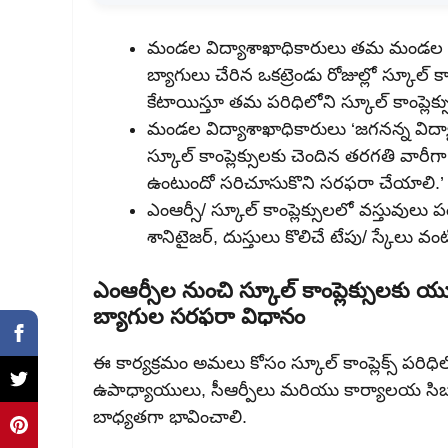
మండల విద్యాశాఖాధికారులు తమ మండల రిసో
బ్యాగులు చేరిన ఒకట్రెండు రోజుల్లో స్కూల్ కాం
కేటాయిస్తూ తమ పరిధిలోని స్కూల్ కాంప్లె
మండల విద్యాశాఖాధికారులు ‘జగనన్న వి
స్కూల్ కాంప్లెక్సులకు చెందిన తరగతి వారీ
ఉంటుందో సరిచూసుకొని సరఫరా చేయాలి.’
ఎంఆర్సీ/ స్కూల్ కాంప్లెక్సులలో వస్తువులు పంపిణ
శానిటైజర్, దుస్తులు కొలిచే టేపు/ స్కేల
ఎంఆర్సీల నుంచి స్కూల్ కాంప్లెక్సులకు య
బ్యాగుల సరఫరా విధానం
ఈ కార్యక్రమం అమలు కోసం స్కూల్ కాంప్లెక్స్ పరిధి
ఉపాధ్యాయులు, సీఆర్పీలు మరియు కార్యాలయ సిబ్
బాధ్యతగా భావించాలి.