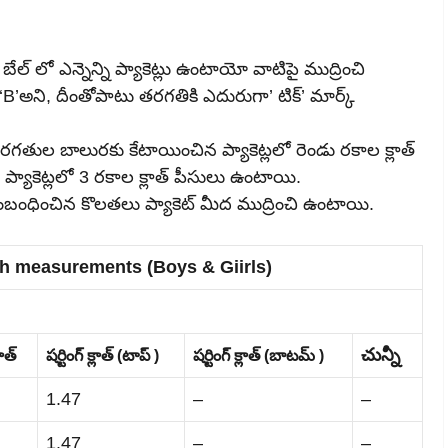
్ లో ఎన్నెన్ని ప్యాకెట్లు ఉంటాయో వాటిపై ముద్రించి
B’అని, దీంతోపాటు తరగతికి ఎదురుగా’ టిక్’ మార్క్
గతుల బాలురకు కేటాయించిన ప్యాకెట్లలో రెండు రకాల క్లాత్
ాకెట్లలో 3 రకాల క్లాత్ పీసులు ఉంటాయి.
ి సంబంధించిన కొలతలు ప్యాకెట్ మీద ముద్రించి ఉంటాయి.
th measurements (Boys & Giirls)
చున్నీ
ాత్
షర్టింగ్ క్లాత్ (టాప్ )
షర్టింగ్ క్లాత్ (బాటమ్ )
1.47
–
–
1.47
–
–