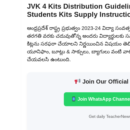
JVK 4 Kits Distribution Guide
Students Kits Supply Instruct
ఆంధ్రప్రదేశ్ రాష్ట్ర ప్రభుత్వం 2023-24 విద్యా సం
తరగతి వరకు చదువుతోన్న అందరు విద్యార్థులకు సమగ్ర
కిట్లను సరఫరా చేయాలని నిర్ణయించిన విషయం తెలిస
యూనిఫాం, బూట్లు & సాక్సులు, బ్యాగులు వంటి వాటిన
చేయవలసి ఉంటుంది.
Join Our Official
Join WhatsApp Channe
Get daily TeacherNews