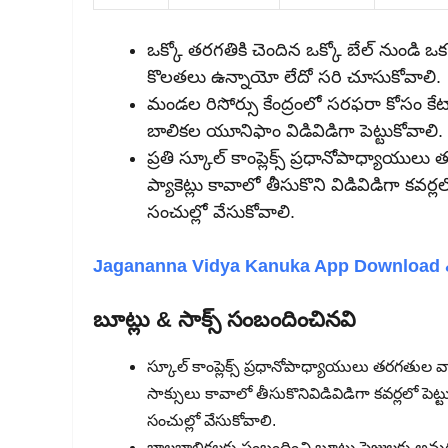
ఒక్కో తరగతికి చెందిన ఒక్కో బేల్ నుండి ఒక
కొలతలు ఉన్నాయో లేదో సరి చూసుకోవాలి.
మండల రిసోర్సు కేంద్రంలో సరఫరా కోసం 
బాలికల యూనిఫాం విడివిడిగా పెట్టుకోవాలి.
ప్రతి స్కూల్ కాంప్లెక్స్ ప్రధానోపాధ్యాయు
ప్యాకెట్లు కావాలో తీసుకొని విడివిడిగా కవర్
సంచుల్లో వేసుకోవాలి.
Jagananna Vidya Kanuka App Download & 
బూట్లు & సాక్స్ సంబందించినవి
స్కూల్ కాంప్లెక్స్ ప్రధానోపాధ్యాయులు తరగతుల వ
సాక్సులు కావాలో తీసుకొనివిడివిడిగా కవర్లలో పెట
సంచుల్లో వేసుకోవాలి.
బాలబాలికలకు సంబంధించి బూట్లు సైజులకు అనుగ