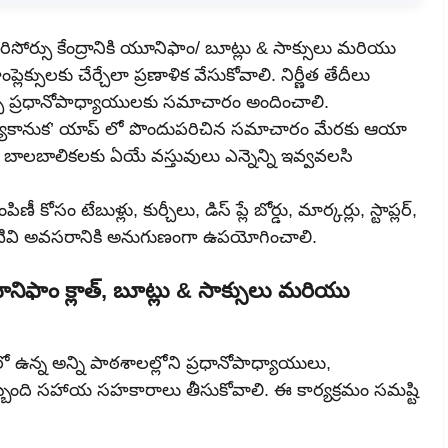
ర్సు కేంద్రానికి యూనిఫాం/ బూట్లు & సాక్సులు మరియు
ప్లెక్సులకు చేర్చేలా ప్రణాళిక వేసుకోవాలి. నిర్ణీత తేదీలు
క్సు ప్రధానోపాధ్యాయులకు సమాచారం అందించాలి.
ద్యాకానుక’ యాప్ లో పొందుపరిచిన సమాచారం మేరకు ఆయా
గా బాలబాలికలకు ఏయే వస్తువులు ఎన్నెన్ని ఇవ్వవలసి
ీ కోసం టేబుళ్లు, కుర్చీలు, డిస్ ప్లే బోర్డు, మార్కర్లు, స్టాప్లర్,
ు వంటివి అవసరానికి అనుగుణంగా ఉపయోగించాలి.
ూనిఫాం క్లాత్, బూట్లు & సాక్సులు మరియు
లో ఉన్న అన్ని పాఠశాలల్లోని ప్రధానోపాధ్యాయులు,
బంది సహాయ సహకారాలు తీసుకోవాలి. ఈ కార్యక్రమం సమష్టి