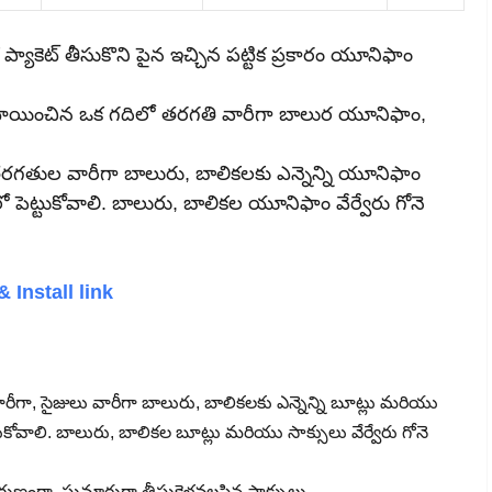
 ప్యాకెట్ తీసుకొని పైన ఇచ్చిన పట్టిక ప్రకారం యూనిఫాం
కేటాయించిన ఒక గదిలో తరగతి వారీగా బాలుర యూనిఫాం,
లు తరగతుల వారీగా బాలురు, బాలికలకు ఎన్నెన్ని యూనిఫాం
లలో పెట్టుకోవాలి. బాలురు, బాలికల యూనిఫాం వేర్వేరు గోనె
Install link
ారీగా, సైజులు వారీగా బాలురు, బాలికలకు ఎన్నెన్ని బూట్లు మరియు
్టుకోవాలి. బాలురు, బాలికల బూట్లు మరియు సాక్సులు వేర్వేరు గోనె
ుణంగా, సుమారుగా తీసుకెళ్లవలసిన సాక్సులు.