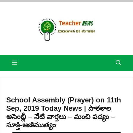
Skip
to
content
Menu
School Assembly (Prayer) on 11th
Sep, 2019 Today News | పాఠశాల
అసెంబ్లీ – నేటి వార్తలు – మంచి పద్యం –
సూక్తి-ఆణిముత్యం