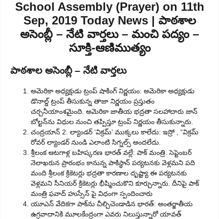
School Assembly (Prayer) on 11th
Sep, 2019 Today News | పాఠశాల
అసెంబ్లీ – నేటి వార్తలు – మంచి పద్యం –
సూక్తి-ఆణిముత్యం
పాఠశాల అసెంబ్లీ – నేటి వార్తలు
అమెరికా అధ్యక్షుడు ట్రంప్ షాకింగ్ నిర్ణయం: అమెరికా అధ్యక్షుడు
డొనాల్డ్ ట్రంప్ తీసుకున్న తాజా నిర్ణయం ప్రస్తుతం
చర్చనీయాంశమైంది. అమెరికా జాతీయ భద్రతా సలహాదారు జాన్
బోల్టన్‌ను విధుల నుంచి తప్పిస్తూ ట్రంప్ నిర్ణయం తీసుకున్నారు.
చంద్రయాన్ 2. ల్యాండర్ ‘విక్రమ్‌’ ముక్కలు కాలేదు: ఇస్రో , “విక్రమ్
రోవర్ ల్యాండర్ నుండి ఎలాంటి సిగ్నల్స్ అందలేదు.
శ్రీలంక ఆటగాళ్ల బహిష్కరణ భారత్ వల్లే: పాక్ మంత్రి. సెప్టెంబర్
నెలాఖరున ప్రారంభం కానున్న పాకిస్థాన్ పర్యటనకు వెళ్లమని పది
మంది శ్రీలంక క్రికెటర్లు భద్రతా కారణాల దృష్ట్యా ఈ పర్యటనకు
వెళ్లమని సీనియర్ క్రికెటర్లు భీష్మించుకొని కూర్చున్నారు. దీనిపై పాక్
మంత్రి ఫవాద్ హుస్సేన్ పై విధంగా స్పందించారు
యూఎన్ వేదికగా పాక్‌ను చీల్చిచెండాడిన భారత్: అంతర్జాతీయ
ఉగ్రవాదానికి మూలకేంద్రంగా ఎవరు నిలుస్తున్నారో యావత్