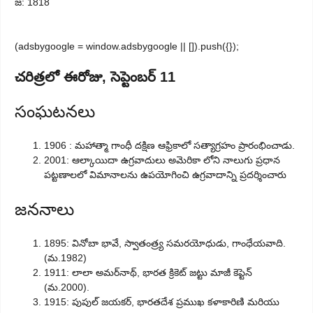
జ: 1818
(adsbygoogle = window.adsbygoogle || []).push({});
చరిత్రలో ఈరోజు, సెప్టెంబర్ 11
సంఘటనలు
1906 : మహాత్మా గాంధీ దక్షిణ ఆఫ్రికాలో సత్యాగ్రహం ప్రారంభించాడు.
2001: ఆల్కాయిదా ఉగ్రవాదులు అమెరికా లోని నాలుగు ప్రధాన
పట్టణాలలో విమానాలను ఉపయోగించి ఉగ్రవాదాన్ని ప్రదర్శించారు
జననాలు
1895: వినోబా భావే, స్వాతంత్ర్య సమరయోధుడు, గాంధేయవాది.
(మ.1982)
1911: లాలా అమర్‌నాథ్, భారత క్రికెట్ జట్టు మాజీ కెప్టెన్
(మ.2000).
1915: పుపుల్ జయకర్, భారతదేశ ప్రముఖ కళాకారిణి మరియు