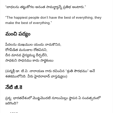
“బాధలను తట్టుకోగల అనంత సామర్ధ్యాన్నే ప్రతిభ అంటారు.”
“The happiest people don’t have the best of everything, they
make the best of everything.”
మంచి పద్యం
పేదలను దుఃఖముల యందు నాదుకొనిన,
రోగపీడిత మనుజుల రోతవినని,
దీన మానవ దైన్యమ్ము దీర్చలేని,
సాధకుని సాధనము కాదు సార్థకంబు
(పద్మశ్రీ డా. టి.వి. నారాయణ గారు రచించిన “శ్రుతి సౌరభము” అనే
శతకములోనిది.‌ వీరు హైదరాబాద్ వాస్తవ్యులు)
నేటి జీ.కె
ప్రశ్న: భార‌త‌దేశంలో మొట్టమొద‌టి నూలుమిల్లు స్థాప‌న ఏ సంవత్సరంలో
జరిగింది?