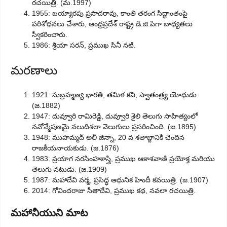
రచయిత్రి. (మ.1997)
1955: బయ్యారపు ప్రసాదరావు, కాంతి తరంగ సిద్ధాంతంపై
పరిశోధనలు చేశారు, ఆంధ్రప్రదేశ్ రాష్ట్ర డి.జి.పిగా బాధ్యతలు
స్వీకరించారు.
1986: శ్రియా సరన్, ప్రముఖ సినీ నటి.
మరణాలు
1921: సుబ్రహ్మణ్య భారతి, తమిళ కవి, స్వాతంత్ర్య యోధుడు.
(జ.1882)
1947: దువ్వూరి రామిరెడ్డి, దువ్వూరి శైలి తెలుగు సాహిత్యంలో
నవోన్మేషణమై నలుదిశలా వెలుగులు ప్రసరించింది. (జ.1895)
1948: ముహమ్మద్ అలీ జిన్నా, 20 వ శతాబ్దానికి చెందిన
రాజకీయనాయకుడు. (జ.1876)
1983: ప్రయాగ నరసింహశాస్త్రి, ప్రముఖ ఆకాశవాణి ప్రయోక్త మరియు
తెలుగు నటుడు. (జ.1909)
1987: మహాదేవి వర్మ, ప్రసిద్ధ ఆధునిక హిందీ కవయిత్రి. (జ.1907)
2014: గోవిందరాజు సీతాదేవి, ప్రముఖ కథ, నవలా రచయిత్రి.
మహానీయుని మాట