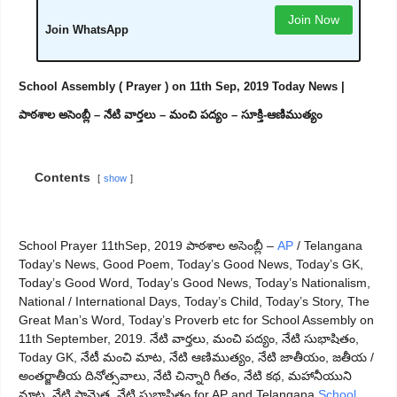
Join Now
Join WhatsApp
School Assembly ( Prayer ) on 11th Sep, 2019 Today News |
పాఠశాల అసెంబ్లీ – నేటి వార్తలు – మంచి పద్యం – సూక్తి-ఆణిముత్యం
Contents
show
School Prayer 11thSep, 2019 పాఠశాల అసెంబ్లీ –
AP
/ Telangana
Today’s News, Good Poem, Today’s Good News, Today’s GK,
Today’s Good Word, Today’s Good News, Today’s Nationalism,
National / International Days, Today’s Child, Today’s Story, The
Great Man’s Word, Today’s Proverb etc for School Assembly on
11th September, 2019. నేటి వార్తలు, మంచి పద్యం, నేటి సుభాషితం,
Today GK, నేటీ మంచి మాట, నేటి ఆణిముత్యం, నేటి జాతీయం, జతీయ /
అంతర్జాతీయ దినోత్సవాలు, నేటి చిన్నారి గీతం, నేటి కథ, మహానీయుని
మాట, నేటి సామెత, నేటి సుభాషితం for AP and Telangana
School