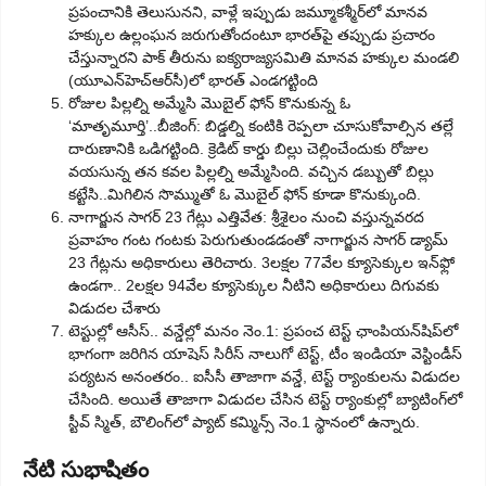
ప్రపంచానికి తెలుసునని, వాళ్లే ఇప్పుడు జమ్మూకశ్మీర్‌లో మానవ
హక్కుల ఉల్లంఘన జరుగుతోందంటూ భారత్‌పై తప్పుడు ప్రచారం
చేస్తున్నారని పాక్ తీరును ఐక్యరాజ్యసమితి మానవ హక్కుల మండలి
(యూఎన్‌హెచ్‌ఆర్‌సీ)లో భారత్ ఎండగట్టింది
రోజుల పిల్లల్ని అమ్మేసి మొబైల్ ఫోన్ కొనుకున్న ఓ
‘మాతృమూర్తి’..బీజింగ్: బిడ్డల్ని కంటికి రెప్పలా చూసుకోవాల్సిన తల్లే
దారుణానికి ఒడిగట్టింది. క్రెడిట్ కార్డు బిల్లు చెల్లించేందుకు రోజుల
వయసున్న తన కవల పిల్లల్ని అమ్మేసింది. వచ్చిన డబ్బుతో బిల్లు
కట్టేసి..మిగిలిన సొమ్ముతో ఓ మొబైల్ ఫోన్ కూడా కొనుక్కుంది.
నాగార్జున సాగర్ 23 గేట్లు ఎత్తివేత: శ్రీశైలం నుంచి వస్తున్నవరద
ప్రవాహం గంట గంటకు పెరుగుతుండడంతో నాగార్జున సాగర్ డ్యామ్
23 గేట్లను అధికారులు తెరిచారు. 3లక్షల 77వేల క్యూసెక్కుల ఇన్‌ఫ్లో
ఉండగా.. 2లక్షల 94వేల క్యూసెక్కుల నీటిని అధికారులు దిగువకు
విడుదల చేశారు
టెస్టుల్లో ఆసీస్.. వన్డేల్లో మనం నెం.1: ప్రపంచ టెస్ట్ ఛాంపియన్‌షిప్‌లో
భాగంగా జరిగిన యాషెస్ సిరీస్ నాలుగో టెస్ట్, టీం ఇండియా వెస్టిండీస్
పర్యటన అనంతరం.. ఐసీసీ తాజాగా వన్డే, టెస్ట్ ర్యాంకులను విడుదల
చేసింది. అయితే తాజాగా విడుదల చేసిన టెస్ట్ ర్యాంకుల్లో బ్యాటింగ్‌లో
స్టీవ్ స్మిత్, బౌలింగ్‌లో ప్యాట్ కమ్మిన్స్ నెం.1 స్థానంలో ఉన్నారు.
నేటి సుభాషితం