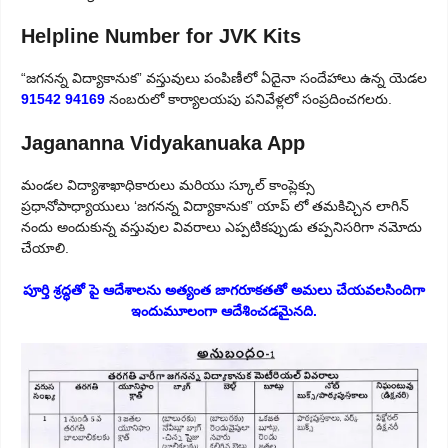
Helpline Number for JVK Kits
“జగనన్న విద్యాకానుక” వస్తువులు పంపిణీలో ఏదైనా సందేహాలు ఉన్న యెడల
91542 94169
నంబరులో కార్యాలయపు పనివేళ్లలో సంప్రదించగలరు.
Jagananna Vidyakanuaka App
మండల విద్యాశాఖాధికారులు మరియు స్కూల్ కాంప్లెక్సు
ప్రధానోపాధ్యాయులు ‘జగనన్న విద్యాకానుక” యాప్ లో తమకిచ్చిన లాగిన్
నందు అందుకున్న వస్తువుల వివరాలు ఎప్పటికప్పుడు తప్పనిసరిగా నమోదు
చేయాలి.
పూర్తి శ్రద్ధతో పై ఆదేశాలను అత్యంత జాగరూకతతో అమలు చేయవలసిందిగా
ఇందుమూలంగా ఆదేశించడమైనది.