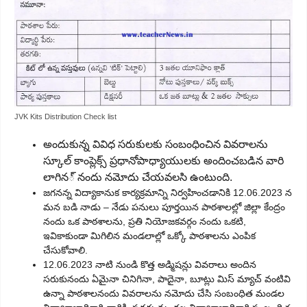
JVK Kits Distribution Check list
అందుకున్న వివిధ సరుకులకు సంబంధించిన వివరాలను
స్కూల్ కాంప్లెక్స్ ప్రధానోపాధ్యాయులకు అందించబడిన వారి
లాగిన్ నందు నమోదు చేయవలసి ఉంటుంది.
జగనన్న విద్యాకానుక కార్యక్రమాన్ని నిర్వహించడానికి 12.06.2023 న
మన బడి నాడు – నేడు పనులు పూర్తయిన పాఠశాలల్లో జిల్లా కేంద్రం
నందు ఒక పాఠశాలను, ప్రతి నియోజకవర్గం నందు ఒకటి,
ఇవికాకుండా మిగిలిన మండలాల్లో ఒక్కో పాఠశాలను ఎంపిక
చేసుకోవాలి.
12.06.2023 నాటి నుండి కొత్త అడ్మిషన్లు వివరాలు అందిన
సరుకునందు ఏమైనా చినిగినా, పాదైనా, బూట్లు మిస్ మ్యాచ్ వంటివి
ఉన్నా పాఠశాలనందు వివరాలను నమోదు చేసి సంబంధిత మండల