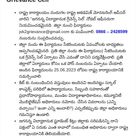
రాష్ట్ర కార్యాలయం నందుగల రాష్ట్ర అకడమిక్ మోనటరింగ్ ఆపీసర్
వారిని “జగనన్న విద్యాకానుక గ్రీవెన్స్ సెల్’ నోడల్ ఆఫీసరుగా
నియమించడమైనది. జిల్లా నుంచి ఫిర్యాదులు
jvk2grievance@gmail.com కు పంపించాలి.
0866 – 2428599
నంబరును సంప్రదించవచ్చు.
జిల్లా నందు ఈ ఫిర్యాదులు సేకరించుటకు ఏపంవోలకు బాధ్యతలు
అప్పగించడమైనది. ప్రతి జిల్లా నందు ఈ ఫిర్యాదులు) సేకరించుటకు
ఒక గ్రీవెన్స్ సెల్ ఏర్పాటు చేసి ఎవంతో దానిని పర్యవేక్షించాలి. ప్రతి
జిల్లాలో ఏర్యాదులు కోసం ఒక పోన్ నంబరును ఏర్పాటు చేయాలి.
అందిన ఫిర్యాదులను 25.06.2023 లోపల రాష్ట్ర కార్యాలయానికి
సమర్పించాలి.
కిట్ కు సంబంధించిన వస్తువులు అందినవి అందినట్టు స్కూల్
కాంప్లెక్స్ పరిధిలో ఉపాధ్యాయులు, సిబ్బంది సహకారంతో
ప్రధానోపాధ్యాయులు, మండల విద్యాశాఖాధికారులు, కమ్యూనిటీ
మొబిలైజేషన్ అధికారులు నమోదు. చేసిన వివరాలను (ఎన్ని
వచ్చాయి? ఇంకా ఎన్ని అందాలి?) ఎప్పటికప్పుడు జిల్లా అధికారులు
గమనిస్తూ ఉండాలి.
జగనన్న విద్యాకానుక స్టూడెంట్ కిట్లు జిల్లాకు సరిపడినన్ని దాని
పక్షంలో ఏ సరుకు ఎంత కావాలో సంబంధిత అధికారుల ద్వారా రాష్ట్ర
కార్యాలయానికి తెలియజేయాలి.