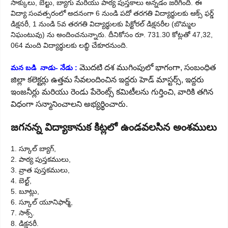
సాక్కులు, బెల్టు, బ్యాగు మరియు పాఠ్య పుస్తకాలు అన్నడం జరిగింది. ఈ
విద్యా సంవత్సరంలో అదనంగా 6 నుండి పదో తరగతి విద్యార్థులకు ఆక్స్ ఫర్డ్
డిక్షనరీ, 1 నుండి 5వ తరగతి విద్యార్థులకు పిక్టోరల్ డిక్షనరీల (బొమ్మల
నిఘంటువు) ను అందించనున్నారు. దీనికోసం రూ. 731.30 కోట్లతో 47,32,
064 మంది విద్యార్థులకు లబ్ధి చేకూరనుంది.
మొదటి దశ ముగింపులో భాగంగా, సంబంధిత
మన బడి నాడు- నేడు :
జిల్లా కలెక్టర్లు ఉత్తమ సేవలందించిన ఇద్దరు హెడ్ మాస్టర్స్, ఇద్దరు
ఇంజనీర్లు మరియు రెండు పేరెంట్స్ కమిటీలను గుర్తించి, వారికి తగిన
విధంగా సన్మానించాలని అభ్యర్థించారు.
జగనన్న విద్యాకానుక కిట్లలో ఉండవలసిన అంశములు
1. స్కూల్ బ్యాగ్,
2. పాఠ్య పుస్తకములు,
3. వ్రాత పుస్తకములు,
4. బెల్ట్‌,
5. బూట్లు,
6. స్కూల్ యూనిఫార్మ్,
7. సాక్స్.
8. డిక్షనరీ.