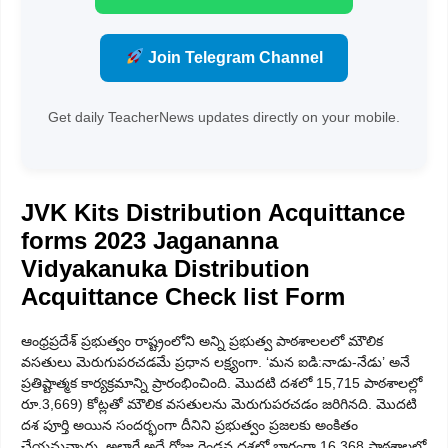
Join Telegram Channel
Get daily TeacherNews updates directly on your mobile.
JVK Kits Distribution Acquittance
forms 2023 Jagananna
Vidyakanuka Distribution
Acquittance Check list Form
ఆంధ్రప్రదేశ్ ప్రభుత్వం రాష్ట్రంలోని అన్ని ప్రభుత్వ పాఠశాలలలో మౌలిక
వసతులు మెరుగుపరచడమే ప్రధాన లక్ష్యంగా. ‘మన ఐడి:నాడు-నేడు’ అనే
ప్రతిష్టాత్మక కార్యక్రమాన్ని ప్రారంభించింది. మొదటి దశలో 15,715 పాఠశాలల్లో
రూ.3,669) కోట్లతో మౌలిక వసతులను మెరుగుపరచడం జరిగినది. మొదటి
దశ పూర్తి అయిన సందర్భంగా దీనిని ప్రభుత్వం ప్రజలకు అంకితం
చేయనున్నారు. అలాగే అదే రోజు రెండవ దశలో భాగంగా 16.368 పాఠశాలల్లో