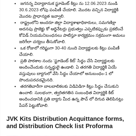
జగనన్న విద్యాకానుక స్టూడెంట్ కిట్లు ను 12.06.2023 నుండి
30.6.2023 లోపు పంపిణీ చేయాలి. మొదట వచ్చిన విద్యార్థికి
మొదట ప్రాధాన్యత ఇవ్వాలి.
రాష్ట్రంలోని అందరూ జిల్లా విద్యాశాఖాధికారులు, సమగణిక్షా
అదనపు ప్రాజెక్టు కో ఆర్డినేటర్లు ప్రభుత్వం ఎప్పటికప్పుడు ప్రకటించే
కోవిడ్ నియమనిబంధనలు పాటిస్తూ కార్యక్రమం సక్రమంగా అమలు
జరిగేలా చర్యలు తీసుకోవాలి.
ఒక రోజులో గరిష్టంగా 30-40 నుంది విద్యార్థులకు కిట్లు పంపిణీ
చేయాలి.
ప్రతి పాఠశాల నందు ‘స్టూడెంట్ కిట్’ సిద్ధం చేసి విద్యార్థులకు
అందించేందుకు సన్నద్ధులై ఉండాలి. ఏ తరగతి విద్యార్థికి ఏయే
వస్తువులు బ్యాగులో వేసి సిద్ధం చేయాలో అనుబంధం-1 లో
పొందుపరచడమైనది.
తరగతివారీగా బాలబాలికలకు విడివిడిగా కిట్లు సిద్ధం చేసుకుని
ఉంచాలి. సులభంగా, త్వరితగతిన సంబంధిత విద్యార్థికి కిట్
అందించడానికి ప్రతి బ్యాగు మీద ఉన్న పౌచ్ లో దిగువ తెలిపినట్లు
పేపర్ పెట్టుకోవాలి.
JVK Kits Distribution Acquittance forms,
and Distribution Check list Proforma