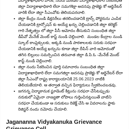
విద్యాశాఖాధికారి వారికి, సదరు మండల విద్యాశాఖాధికారి సంబంధిత
జిల్లా విద్యాశాఖాధికారి లేదా సమగశిక్షా అదనపు ప్రాజెక్టు కో-ఆర్డినేటర్
వారికి లేదా జిల్లా సీఎంవోకు తెలియపరచాలి.
జిల్లా కేంద్రం నుండి డిక్షనరీలు తరలించడానికి ట్రాన్స్ పోర్టరును ఎంపిక
చేయడానికి ట్రాన్సోషన్ కు అయ్యే ఖర్చు చెల్లించడానికి జిల్లా కలెక్టర్
గారి నేతృత్వం లో జిల్లా పీసీ ఆమోదం తీసుకుని సంబంధిత జిల్లా
డీపీవో మేనేజ్ మెంట్ కాస్ట్ నుండి చెల్లించాలి. మండల కేంద్రాల నుండి
స్కూల్ కాంప్లెక్సులకు, అక్కడి నుండి పాఠశాలలకు సరుకు సరఫరా
చేయడానికి అయ్యే ఖర్చును కూడా జిల్లా దీపిన్ వారి ఆమోదంతో
తగిన బిల్లులు సమర్పించిన తరువాత జిల్లా డి.పి.ఓ -మేనేజ్ మెంట్
కాస్ట్ నుండి చెల్లించాలి.
జిల్లా నందు సేకరించిన పూర్తి సమాచారం సంబంధిత జిల్లా
విద్యాశాఖాధికారి లేదా సమగజిల్లా అదనపు ప్రాజెక్టు కో ఆర్డినేటర్ లేదా
జిల్లా సీఎంచో రాష్ట్ర కార్యాలయానికి 25.06.2023 నాటికి
తెలియజేయాలి. ఆ తర్వాత వచ్చిన ఫిర్యాదులు స్వీకరించబడవు.
జగనన్న విద్మాకానుక స్టూడెంట్ కిట్లును సరఫరా చేసేటప్పుడు
నరుకులో ఏమైనా నాణ్యతా లోపాలు గుర్తించినట్లయితే వాటిని
సరఫరా చేయకుండా ఆ సరుకులు రిజెక్ట్ చేసి ఆ వివరాలను స్టాకు
రిజిస్టర్ నందు నమోదు చేయాలి.
Jagananna Vidyakanuka Grievance
Grievance Cell