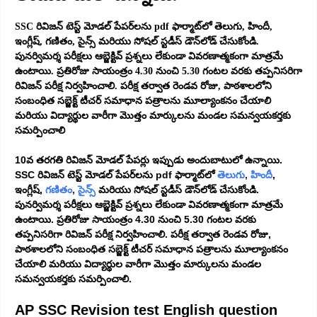
SSC రివిజన్ టెస్ట్ మోడల్ పేపర్‌లను pdf ఫార్మాట్‌లో తెలుగు, హిందీ,
ఇంగ్లీష్, గణితం, సైన్స్ మరియు సోషల్ స్టడీస్ డౌన్‌లోడ్ చేసుకోండి.
పునర్విమర్శ పరీక్షలు ఆబ్జెక్టివ్ ప్రశ్నలు లేకుండా వివరణాత్మకంగా మాత్రమే
ఉంటాయి. ప్రతిరోజు సాయంత్రం 4.30 నుంచి 5.30 గంటల వరకు తప్పనిసరిగా
రివిజన్ పరీక్ష నిర్వహించాలి. పరీక్ష తర్వాత రెండవ రోజు, పాఠశాలలోని
సంబంధిత సబ్జెక్ట్ టీచర్ సమాధాన పత్రాలను మూల్యాంకనం చేయాలి
మరియు విద్యార్థుల వారీగా మొత్తం మార్కులను మండల సమన్వయకర్తకు
సమర్పించాలి
10వ తరగతి రివిజన్ మోడల్ పేపర్లు ఇప్పుడు అందుబాటులో ఉన్నాయి.
SSC రివిజన్ టెస్ట్ మోడల్ పేపర్‌లను pdf ఫార్మాట్‌లో
తెలుగు
,
హిందీ
,
ఇంగ్లీష్,
గణితం
,
సైన్స్
మరియు సోషల్ స్టడీస్ డౌన్‌లోడ్ చేసుకోండి.
పునర్విమర్శ పరీక్షలు ఆబ్జెక్టివ్ ప్రశ్నలు లేకుండా వివరణాత్మకంగా మాత్రమే
ఉంటాయి. ప్రతిరోజు సాయంత్రం 4.30 నుంచి 5.30 గంటల వరకు
తప్పనిసరిగా రివిజన్ పరీక్ష నిర్వహించాలి. పరీక్ష తర్వాత రెండవ రోజు,
పాఠశాలలోని సంబంధిత సబ్జెక్ట్ టీచర్ సమాధాన పత్రాలను మూల్యాంకనం
చేయాలి మరియు విద్యార్థుల వారీగా మొత్తం మార్కులను మండల
సమన్వయకర్తకు సమర్పించాలి.
AP SSC Revision test English question