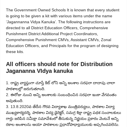
The Government Owned Schools It is known that every student
is going to be given a kit with various items under the name
‘Jagannanna Vidya Kanuka’. The following instructions are
directed to all District Education Officers, Comprehensive
Punishment District Additional Project Coordinators,
Comprehensive Punishment CMVs, Assistant CMVs, Zonal
Education Officers, and Principals for the program of designing
these kits.
All officers should note for Distribution
Jagananna VIdya kanuka
1. రాష్ట్ర వ్యాప్తంగా చూస్తే కిట్ లోని అన్ని అంశాల సరఫరా దాదాపు చాలా
పాఠశాలల్లో జరుగుతూంది.
2. ఈరోజు నుంచి అన్ని అంశాలకు సంబంధించిన సరఫరా ఇంకా వేగవంతం
అవుతుంది.
3. 13.8.2020వ తేదీన గౌరవ విద్యాశాఖ మంత్రివర్యులు, పాఠశాల విద్యా
ముఖ్యకార్యదర్శి, పాఠశాల విద్య డైరెక్టర్, సమగ్ర శిక్షా రాష్ట్ర పథక సంచాలకులు
గార్లు జరిపిన సమీక్షా సమావేశంలో తీసుకున్న నిర్ణయం ప్రకారం వెంటనే అన్ని
రకాల అంశాలను ఆయా పాఠశాలల ప్రధానోపాధ్యాయులకు అప్పగించవలెను.