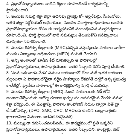
4. ప్రధానోపాధ్యాయులు వాటిని కిట్లగా రూపొందించే కార్యక్రమాన్ని
ప్రారంభించాలి.
5. ఇందుకు సమగ్ర శిక్షా జిల్లా అదనపు ప్రాజెక్టు కో- ఆర్డినేటర్లు, సీఎంవోలు,
ఇతర జిల్లా సెక్టోరియల్ అధికారులు, మండల విద్యాశాఖాధికారులు అందరు
ప్రధానోపాధ్యాయుల కోసం ఈ కార్యక్రమానికి సంబంధించిన మార్గదర్శకాలు
రూపొందించి, పూర్తి స్థాయిలో వారి సమస్యలు తెలుసుకొని పరిష్కారాలు
చూపుతూ సహకరించాలి.
6. మండల రిసోర్సు కేంద్రాలకు (MRC)వచ్చిన వస్తువులను పాఠశాల వారీగా
మండల విద్యాశాఖ అధికారులు (MEO) పంపిణీ చేయాలి.
7. అన్ని అంశాలతో కూడిన కిట్ రూపకల్పన ఆ పాఠశాలల్లో
ప్రధానోపాధ్యాయులు, ఉపాధ్యాయులు, ఇతర సిబ్బంది కలిసి పూర్తి చేయాలి.
8. ‘మన బడి:నాడు-నేడు’ పనులు కారణంగానో లేదా మరే ఇతర కారణాల
వల్లయినా ఏ పాఠశాలలోనైనా సరైన సౌకర్యాలు లేకపోతే దగ్గర్లో ఉన్న ప్రభుత్వ
కాలేజీల్లో, ప్రైవేటు పాఠశాలల్లో ఈ కార్యక్రమాన్ని పూర్తి చేయవచ్చు.
9. మండల రిసోర్సు కేంద్రాల (MRC) నుంచి పాఠశాలలకు కిట్ లోని
అంశాలుచేర్చేందుకు అయ్యే రవాణా ఖర్చులను అవసరమైన మేరకు సమగ్ర
శిక్షా భరిస్తుంది. ఈ మొత్తాన్ని పాఠశాల కాంపోజిట్ నిధుల ద్వారా విత్ డ్రా
చేసుకోవచ్చు. (DPO, SMC, CRC, MRCలకు చెందిన ఆంధ్రాబ్యాంకు
ఖాతాలనిల్వ వివరాలు జతపరచడమైనది).
10. ముఖ్యంగా గమనించవలసినది.. ఈ కార్యక్రమంలో ప్రతి ఒక్కరిని
ప్రధానోపాధ్యాయులు, ఉపాధ్యాయులు, ఇతర సిబ్బందిని, కాంట్రాక్టు, ఔట్