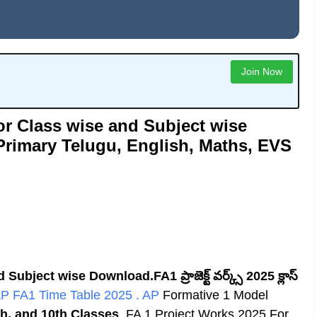
Join Now
or Class wise and Subject wise
rimary Telugu, English, Maths, EVS
ubject wise Download.FA1 ప్రాజెక్ట్ వర్క్స్ 2025 క్లాస్
P FA1 Time Table 2025
.
AP
Formative 1 Model
th, and 10th Classes
. FA 1 Project Works 2025 For