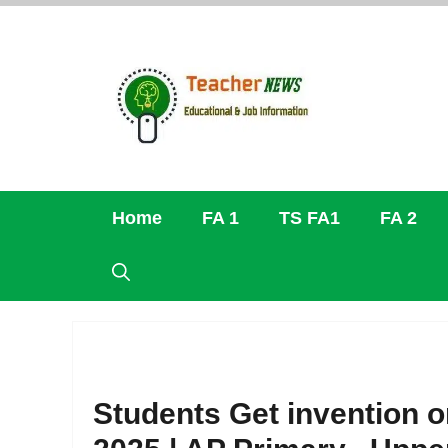
Skip
to
content
Home
FA 1
TS FA1
FA 2
Students Get invention 