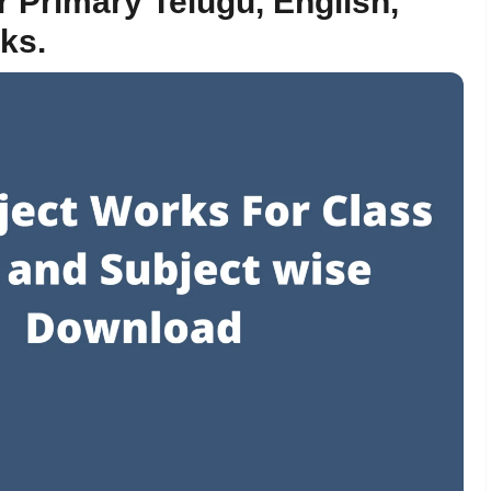
r Primary Telugu, English,
ks.