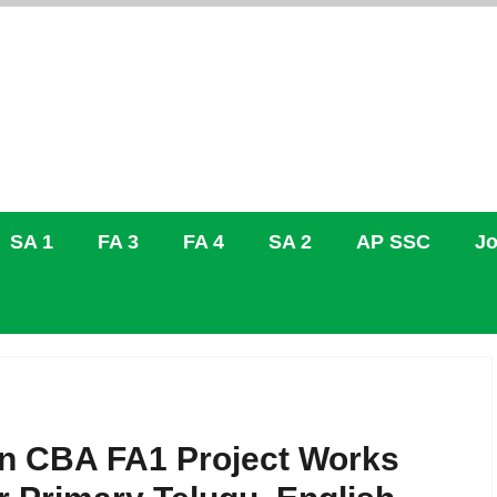
SA 1
FA 3
FA 4
SA 2
AP SSC
Jo
on CBA FA1 Project Works