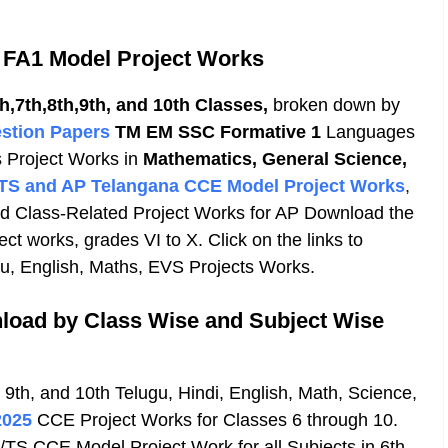
th FA1 Model Project Works
h,7th,8th,9th, and 10th Classes,
broken down by
estion Papers
TM EM SSC Formative 1
Languages
s Project Works in
Mathematics, General Science,
TS and AP Telangana CCE Model Project Works
,
d Class-Related Project Works for AP Download the
 works, grades VI to X. Click on the links to
u, English, Maths, EVS Projects Works.
load by Class Wise and Subject Wise
 9th, and 10th Telugu, Hindi, English, Math, Science,
2025
CCE Project Works for Classes 6 through 10.
TS CCE Model Project Work
for all Subjects in 6th,