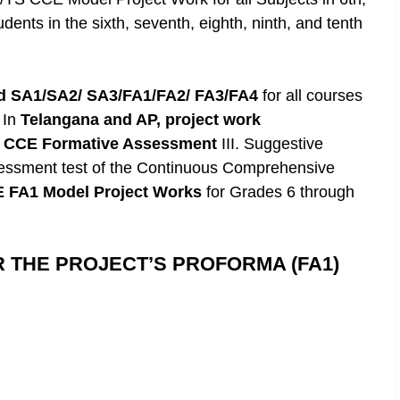
dents in the sixth, seventh, eighth, ninth, and tenth
 SA1/SA2/ SA3/FA1/FA2/ FA3/FA4
for all courses
 In
Telangana and AP, project work
r
CCE Formative Assessment
III. Suggestive
assessment test of the Continuous Comprehensive
E FA1 Model Project Works
for Grades 6 through
 THE PROJECT’S PROFORMA (FA1)