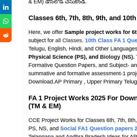
& EM) డౌన్‌లోడ్ చేసుకోండి.
Classes 6th, 7th, 8th, 9th, and 10
Here, we offer
Sample project works for 6t
subject for
all Classes.
10th Class FA 1 Qu
Telugu, English, Hindi, and Other Language
Physical Science (PS), and
Biology (NS).
Formative Question Papers, and Subject- an
summative and formative assessment-1 project
Download.AP Primary , Upper Primary Telug
FA 1 Project Works 2025 For Down
(TM & EM)
CCE Project Works for Classes 6th, 7th, 8th,
PS, NS, and
Social FA1 Question papers 
Telangana and Andhra Pradesh Ideas for
AP/