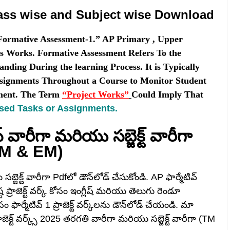
ass wise and Subject wise Download
ormative Assessment-1.” AP Primary , Upper
s Works. Formative Assessment Refers To the
nding During the learning Process. It is Typically
Assignments Throughout a Course to Monitor Student
ment. The Term
“Project Works”
Could Imply That
sed Tasks or Assignments.
ాస్ వారీగా మరియు సబ్జెక్ట్ వారీగా
(TM & EM)
్జెక్ట్ వారీగా Pdfలో డౌన్‌లోడ్ చేసుకోండి. AP ఫార్మేటివ్
ష్ట ప్రాజెక్ట్ వర్క్ కోసం ఇంగ్లీష్ మరియు తెలుగు రెండూ
మేటివ్ 1 ప్రాజెక్ట్ వర్క్‌లను డౌన్‌లోడ్ చేయండి. మా
జెక్ట్ వర్క్స్ 2025 తరగతి వారీగా మరియు సబ్జెక్ట్ వారీగా (TM