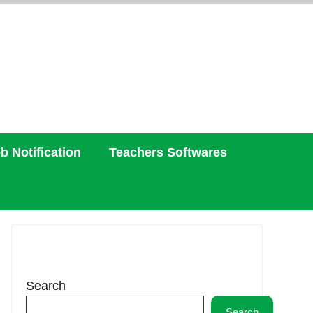
b Notification
Teachers Softwares
Search
Search