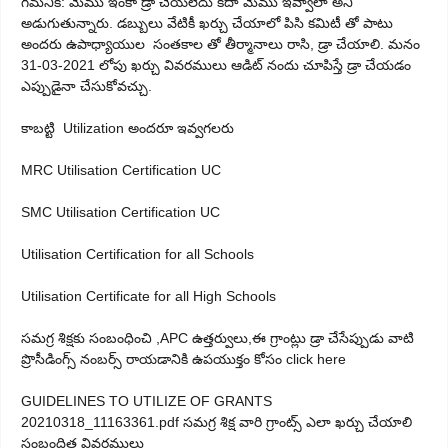
గమనిక: మేము ఇంకా డ్రా చేయలేదు కదా మేము ఇవ్వాలా అని
అడుగుతున్నారు. డబ్బులు వేటికీ ఖర్చు చేయాలో పిసి కమిటీ తో పాటు
అందరు ఉపాధ్యాయుల సంతకాల తో తీర్మానాలు రాసి, డ్రా చేయాలి. మనం
31-03-2021 లోపు ఖర్చు వివరములు ఆడిట్ నందు చూపిస్తే డ్రా చేయడం
ఎప్పుడైనా చేసుకోవచ్చు.
కాబట్టి Utilization అందరూ ఇవ్వగలరు
MRC Utilisation Certification UC
SMC Utilisation Certification UC
Utilisation Certification for all Schools
Utilisation Certificate for all High Schools
సమగ్ర శిక్షకు సంబంధించి ,APC ఉత్తర్వులు,ఈ గ్రాంట్లు డ్రా చేసేప్పుడు వాటి
ప్రొసీడింగ్స్ నంబర్స్ రాయడానికి ఉపయుక్తం కోసం click here
GUIDELINES TO UTILIZE OF GRANTS
20210318_11163361.pdf సమగ్ర శిక్ష వారి గ్రాంట్స్ ఎలా ఖర్చు చేయాలి
సంబంధిత వివరములు