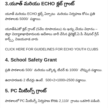
3.యూత్ మరియు ECHO క్లబ్ గ్రాంట్
యూత్ మరియు ECHO క్లబ్స్ ఏర్పాటు మరియు నిర్వహణ కోసం ప్రతి
పాఠశాలకు 5000/ పడ్డాయి.
యూత్&ఎకో క్లబ్ గ్రాంట్ (5వేల రూపాయలు) ను ఖర్చు చేయు విధానం –
జిల్లా విద్యాశాఖాధికారులకు ఆదేశాలు జారీ చేసిన డైరెక్టర్,ఏ.పీ నేషనల్ గ్రీన్
కార్ప్స్, విజయవాడ వారు
CLICK HERE FOR GUIDELINES FOR ECHO YOUTH CLUBS
4. School Safety Grant
ప్రతి పాఠశాలకు 500/ మరియు ఒక్కొక్క టీచర్ కు 1000/ చొప్పున పడ్డాయి.
ఉదాహరణకు 2 టీచర్లు ఉంటే. 500+2×1000=2500 పడ్డాయి.
5. PC మీటింగ్స్ గ్రాంట్
పాఠశాలలో PC మీటింగ్స్ నిర్వహణ కొరకు 2,110/ గ్రాంటు ఒకసారి పడింది.