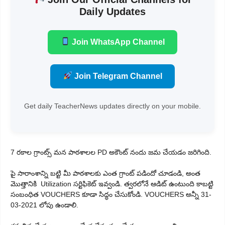
Daily Updates
Join WhatsApp Channel
Join Telegram Channel
Get daily TeacherNews updates directly on your mobile.
7 రకాల గ్రాంట్స్ మన పాఠశాలల PD అకౌంట్ నందు జమ చేయడం జరిగింది.
పై సారాంశాన్ని బట్టి మీ పాఠశాలకు ఎంత గ్రాంట్ పడిందో చూడండి, అంత
మొత్తానికి Utilization సర్టిఫికెట్ ఇవ్వండి. త్వరలోనే ఆడిట్ ఉంటుంది కాబట్టి
సంబంధిత VOUCHERS కూడా సిద్ధం చేసుకోండి. VOUCHERS అన్నీ 31-
03-2021 లోపు ఉండాలి.