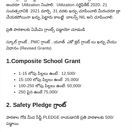
అందరూ Utilization నింపాలి. Utilization సర్టిఫికేట్ 2020- 21
సంవత్సరానికి 2021 మార్చి 31 వరకు ఖర్చు చూపించాలి.మీరందరూ డ్రా
చేయకపోయినా ఖర్చు పెట్టారు కాబట్టి బాలన్స్ NIL అని చూపించాలి.
ప్రతి పాఠశాలకు ఏమేమి గ్రాంట్స్ పడ్డాయో చూడండి
స్కూల్ గ్రాంట్ , PMC గ్రాంట్ , యూత్ ఎకో క్లబ్ గ్రాంట్ లు ఖర్చు చేయు
విధానం (Revised Grants)
1.Composite School Grant
1-15 లోపు పిల్లలు ఉంటే : 12,500/
15-100 లోపు పిల్లలు ఉంటే 25,000/
100-250 లోపు పిల్లలు ఉంటే: 50,000/
250 పైన ఉంటే 75,000/
2. Safety Pledge గ్రాంట్
పాఠశాల గోడ మీద సేఫ్టీ PLEDGE రాయడానికి ప్రతి పాఠశాలకు 500/
పడ్డాయి