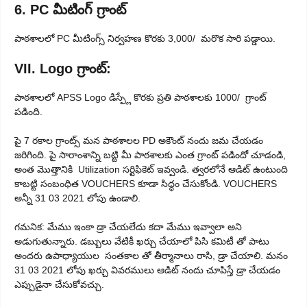
6. PC మీటింగ్ గ్రాంట్
పాఠశాలలో PC మీటింగ్స్ నిర్వహణ కొరకు 3,000/ మరొక సారి పడ్డాయి.
VII. Logo గ్రాంట్:
పాఠశాలలో APSS Logo డిస్ప్లే కొరకు ప్రతి పాఠశాలకు 1000/ గ్రాంట్
పడింది.
పై 7 రకాల గ్రాంట్స్ మన పాఠశాలల PD అకౌంట్ నందు జమ చేయడం
జరిగింది. పై సారాంశాన్ని బట్టి మీ పాఠశాలకు ఎంత గ్రాంట్ పడిందో చూడండి,
అంత మొత్తానికి Utilization సర్టిఫికెట్ ఇవ్వండి. త్వరలోనే ఆడిట్ ఉంటుంది
కాబట్టి సంబంధిత VOUCHERS కూడా సిద్ధం చేసుకోండి. VOUCHERS
అన్నీ 31 03 2021 లోపు ఉండాలి.
గమనిక: మేము ఇంకా డ్రా చేయలేదు కదా మేము ఇవ్వాలా అని
అడుగుతున్నారు. డబ్బులు వేటికీ ఖర్చు చేయాలో పిసి కమిటీ తో పాటు
అందరు ఉపాధ్యాయుల సంతకాల తో తీర్మానాలు రాసి, డ్రా చేయాలి. మనం
31 03 2021 లోపు ఖర్చు వివరములు ఆడిట్ నందు చూపిస్తే డ్రా చేయడం
ఎప్పుడైనా చేసుకోవచ్చు.