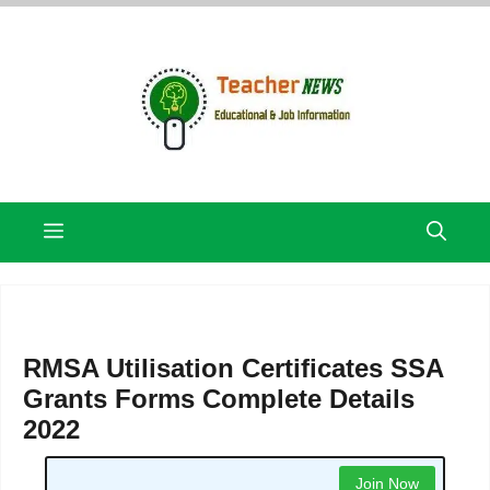
Skip
to
content
Menu
RMSA Utilisation Certificates SSA
Grants Forms Complete Details
2022
Join Now