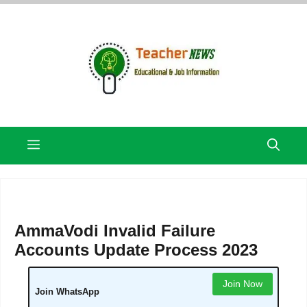
Skip
to
content
Menu
AmmaVodi Invalid Failure
Accounts Update Process 2023
Join Now
Join WhatsApp