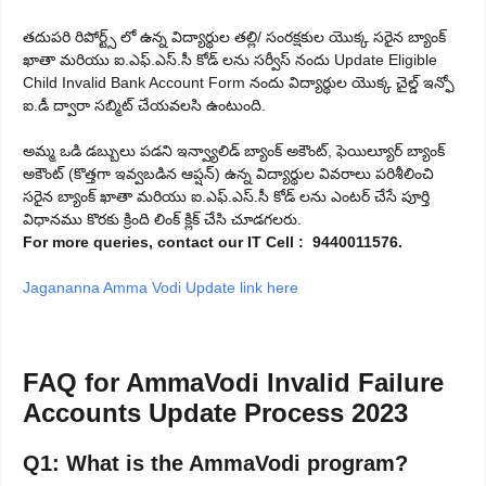
తదుపరి రిపోర్ట్స్ లో ఉన్న విద్యార్థుల తల్లి/ సంరక్షకుల యొక్క సరైన బ్యాంక్
ఖాతా మరియు ఐ.ఎఫ్.ఎస్.సీ కోడ్ లను సర్వీస్ నందు Update Eligible
Child Invalid Bank Account Form నందు విద్యార్థుల యొక్క చైల్డ్ ఇన్ఫో
ఐ.డీ ద్వారా సబ్మిట్ చేయవలసి ఉంటుంది.
అమ్మ ఒడి డబ్బులు పడని ఇన్వ్యాలిడ్ బ్యాంక్ అకౌంట్, ఫెయిల్యూర్ బ్యాంక్
అకౌంట్ (కొత్తగా ఇవ్వబడిన ఆప్షన్) ఉన్న విద్యార్థుల వివరాలు పరిశీలించి
సరైన బ్యాంక్ ఖాతా మరియు ఐ.ఎఫ్.ఎస్.సీ కోడ్ లను ఎంటర్ చేసే పూర్తి
విధానము కొరకు క్రింది లింక్ క్లిక్ చేసి చూడగలరు.
For more queries, contact our IT Cell : 9440011576.
Jagananna Amma Vodi Update link here
FAQ for AmmaVodi Invalid Failure
Accounts Update Process 2023
Q1: What is the AmmaVodi program?