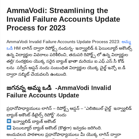
AmmaVodi: Streamlining the
Invalid Failure Accounts Update
Process for 2023
AmmaVodi Invalid Failure Accounts Update Process 2023:
అమ్మ
ఒడి
HM లాగిన్ ద్వారా రిపోర్ట్స్ నందున్న- ఇన్వ్యాలిడ్ & ఫెయిల్యూర్ అకౌంట్స్
ఉన్న విద్యార్థుల వివరాలు పరిశీలించి, తదుపరి రిపోర్ట్స్ లో ఉన్న విద్యార్థుల
తల్లి/ సంరక్షకుల యొక్క సరైన బ్యాంక్ ఖాతా మరియు ఐ.ఎఫ్.ఎస్.సీ కోడ్
లను సర్వీస్ ఆప్షన్ నందు సంబంధిత విద్యార్థుల యొక్క చైల్డ్ ఇన్ఫో ఐ.డీ
ద్వారా సబ్మిట్ చేయవలసి ఉంటుంది.
జగనన్న అమ్మ ఒడి -AmmaVodi Invalid
Failure Accounts Update
ప్రధానోపాధ్యాయులు లాగిన్ – రిపోర్ట్స్ ఆప్షన్ – “ఎలిజిబుల్ చైల్డ్ ఇన్వ్యాలిడ్
బ్యాంక్ అకౌంట్ డీటైల్స్ రిపోర్ట్” నందు
ఇన్వ్యాలిడ్ బ్యాంక్ అకౌంట్
ఫెయిల్యూర్ బ్యాంక్ అకౌంట్ (కొత్తగా) ఇవ్వడం జరిగింది.
అందువలన పాఠశాలల ప్రధానోపాధ్యాయులు మీ యొక్క లాగిన్ ద్వారా