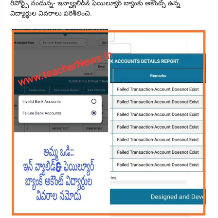
రిపోర్ట్స్ నందున్న- ఇన్వ్యాలిడ్& ఫెయిల్యూర్ బ్యాంకు అకౌంట్స్ ఉన్న
విద్యార్థుల వివరాలు పరిశీలించి.