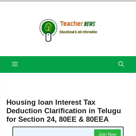
Skip
to
content
Menu
Housing loan Interest Tax
Deduction Clarification in Telugu
for Section 24, 80EE & 80EEA
Join Now