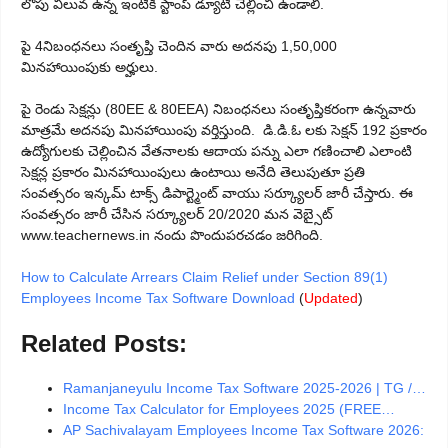
లోపు విలువ ఉన్న ఇంటికి స్టాంప్ డ్యూటీ చెల్లించి ఉండాలి.
పై 4నిబంధనలు సంతృప్తి చెందిన వారు అదనపు 1,50,000
మినహాయింపుకు అర్హులు.
పై రెండు సెక్షన్లు (80EE & 80EEA) నిబంధనలు సంతృప్తికరంగా ఉన్నవారు
మాత్రమే అదనపు మినహాయింపు వర్తిస్తుంది. డి.డి.ఓ లకు సెక్షన్ 192 ప్రకారం
ఉద్యోగులకు చెల్లించిన వేతనాలకు ఆదాయ పన్ను ఎలా గణించాలి ఎలాంటి
సెక్షన్ల ప్రకారం మినహాయింపులు ఉంటాయి అనేది తెలుపుతూ ప్రతి
సంవత్సరం ఇన్కమ్ టాక్స్ డిపార్ట్మెంట్ వాయు సర్క్యూలర్ జారీ చేస్తారు. ఈ
సంవత్సరం జారీ చేసిన సర్క్యూలర్ 20/2020 మన వెబ్సైట్
www.teachernews.in నందు పొందుపరచడం జరిగింది.
How to Calculate Arrears Claim Relief under Section 89(1)
Employees Income Tax Software Download
(
Updated
)
Related Posts:
Ramanjaneyulu Income Tax Software 2025-2026 | TG /…
Income Tax Calculator for Employees 2025 (FREE…
AP Sachivalayam Employees Income Tax Software 2026: