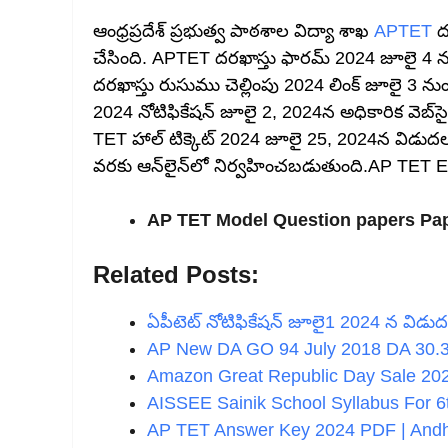
ఆంధ్రప్రదేశ్ ప్రభుత్వ పాఠశాల విద్యా శాఖ
APTET
దర
చేసింది. APTET దరఖాస్తు ఫారమ్ 2024 జూలై 4
దరఖాస్తు రుసుము చెల్లింపు 2024 లింక్ జూలై 3 
2024 నోటిఫికేషన్ జూలై 2, 2024న అధికారిక వెబ్‌
TET హాల్ టిక్కెట్ 2024 జూలై 25, 2024న విడుద
వరకు ఆన్‌లైన్‌లో నిర్వహించబడుతుంది.AP TET
AP TET Model Question papers Pap
Related Posts:
ఏపీటెట్ నోటిఫికేషన్ జూలై1 2024 న విడు
AP New DA GO 94 July 2018 DA 30
Amazon Great Republic Day Sale 20
AISSEE Sainik School Syllabus For 6
AP TET Answer Key 2024 PDF | And