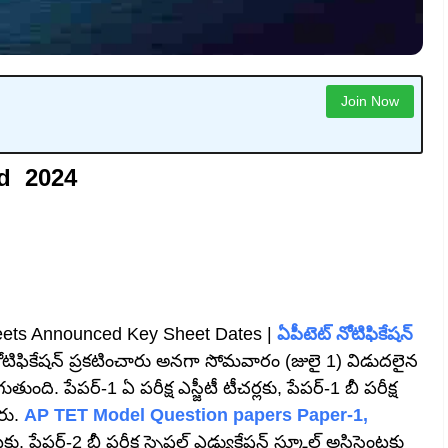
Join Now
ed 2024
ets Announced Key Sheet Dates |
ఏపీటెట్ నోటిఫికేషన్
లై లో నోటిఫికేషన్‌ ప్రకటించారు అనగా సోమవారం (జులై 1) విడుదలైన
తుంది. పేపర్‌-1 ఏ పరీక్ష ఎస్జీటీ టీచర్లకు, పేపర్‌-1 బీ పరీక్ష
ారు.
AP TET Model Question papers Paper-1,
కు, పేపర్‌-2 బీ పరీక్ష స్పెషల్‌ ఎడ్యుకేషన్‌ స్కూల్‌ అసిస్టెంట్లకు