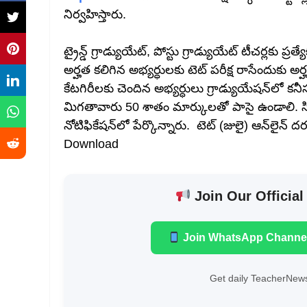
నిర్వహిస్తారు.
ట్రైన్డ్‌ గ్రాడ్యుయేట్, పోస్టు గ్రాడ్యుయేట్‌ టీచర్లకు ప్రత్
అర్హత కలిగిన అభ్యర్ధులకు టెట్‌ పరీక్ష రాసేందుకు అర్
కేటగిరీలకు చెందిన అభ్యర్ధులు గ్రాడ్యుయేషన్‌లో క
మిగతావారు 50 శాతం మార్కులతో పాసై ఉండాలి. సిల
నోటిఫికేషన్‌లో పేర్కొన్నారు. టెట్‌ (జులై) ఆన్‌లైన్‌ 
Download
Join Our Official
Join WhatsApp Channe
Get daily TeacherNews