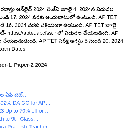
ఖాస్తు ఆన్‌లైన్ 2024 లింక్‌ని జూలై 4, 2024న విడుదల
 నుండి 17, 2024 వరకు అందుబాటులో ఉంటుంది. AP TET
నుండి 16, 2024 వరకు సక్రియంగా ఉంటుంది. AP TET జూలై
సైట్- https://aptet.apcfss.inలో విడుదల చేయబడింది. AP
ల చేయబడుతుంది. AP TET పరీక్ష ఆగస్టు 5 నుండి 20, 2024
 Exam Dates
er-1, Paper-2 2024
దల ఏపీ టెట్…
.392% DA GO for AP…
23 Up to 70% off on…
th to 9th Class…
hra Pradesh Teacher…