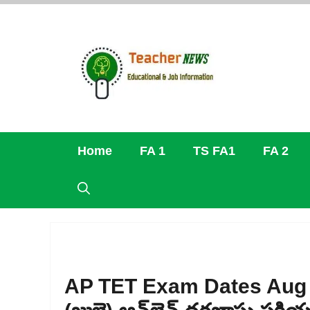
Skip
to
content
Home
FA 1
TS FA1
FA 2
AP TET Exam Dates Aug 5t