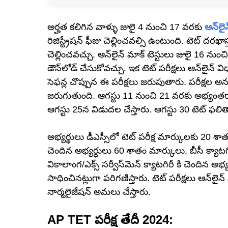
అర్హత కలిగిన వాళ్ళు జులై 4 నుంచి 17 వరకు
ఆన్‌లై
రిజిస్ట్రేషన్‌ ఫీజు చెల్లించవల్సి ఉంటుంది. టెట్‌ ద
చెల్లించవచ్చు. ఆన్‌లైన్‌ మాక్‌ టెస్టులు జులై 16 
డౌన్‌లోడ్ చేసుకోవచ్చు. ఇక టెట్‌ పరీక్షలు ఆన్‌లైన్‌
సెఫన్ల చొప్పున ఈ పరీక్షలు జరుపుతారు. పరీక్షల అ
జరుగుతుంది. ఆగస్టు 11 నుంచి 21 వరకు అభ్యంతరాల
ఆగస్టు 25న విడుదల చేస్తారు. ఆగస్టు 30 టెట్‌ ఫలి
అభ్యర్థులు డీఎస్సీలో టెట్‌ పరీక్ష మార్కులకు 20 శ
చెందిన అభ్యర్ధులు 60 శాతం మార్కులు, బీసీ క్యాటగి
వికాలాంగ/ఎక్స్ సర్వీస్‌మెన్‌ క్యాటగిరీ కి చెందిన అభ
సాధించినట్లుగా పరిగణిస్తారు. టెట్‌ పరీక్షలు ఆన్‌లై
నార్మలైజేషన్‌ అమలు చేస్తారు.
AP TET పరీక్ష తేదీ 2024: