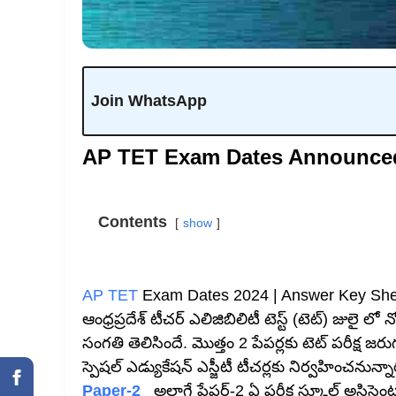
Join WhatsApp
AP TET Exam Dates Announc
Contents
show
AP TET
Exam Dates 2024 | Answer Key She
ఆంధ్రప్రదేశ్‌ టీచర్‌ ఎలిజిబిలిటీ టెస్ట్ (టెట్‌) జు
సంగతి తెలిసిందే. మొత్తం 2 పేపర్లకు టెట్‌ పరీక్ష జరుగు
స్పెషల్‌ ఎడ్యుకేషన్‌ ఎస్జీటీ టీచర్లకు నిర్వహించనున్న
Paper-2
అలాగే పేపర్‌-2 ఏ పరీక్ష స్కూల్‌ అసిస్టెంట్ల