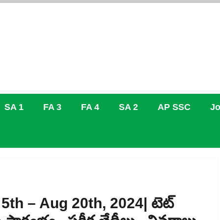
SA 1
FA 3
FA 4
SA 2
AP SSC
Jo
h – Aug 20th, 2024| టెట్‌