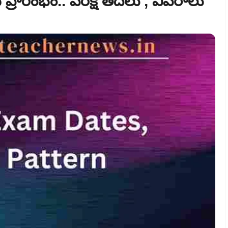
ియ ప్రారంభం.. పరీక్ష తేదీలు , వివరాలు