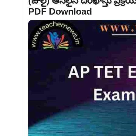
(జులై) ఆన్‌లైన్‌ దరఖాస్తు ప్రక్ర
PDF Download