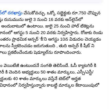
న్‌లో దరఖాస్తు
చేసుకోవచ్చు. ఒక్కో సబ్జెక్టుకు రూ.750 చొప్పున
రఖాస్తు రుసుమును జులై 3 నుంచి 16 వరకు ఆన్‌లైన్‌లో
నుంచి అందుబాటులో ఉంటాయి. జులై 25 నుంచి హాల్‌ టికెట్లను
 విధానంలో ఆగస్టు 5 నుంచి 20 వరకు నిర్వహిస్తారు. రోజుకు రెండు
నంతరం ప్రాథమిక ఆన్సర్‌ ‘కీ’ని ఆగస్టు 10న విడుదల చెయ్యడం
ను స్వీకరించడం జరుగుతుంది , తుది ఆన్సర్ కీ షీట్ ని
తాలు ప్రకటించేందుకు షెడ్యూల్‌ను రూపొందించారు.
ాతం వెయిటేజీ ఉంటుందనే సంగతి తెలిసిందే. ఓసీ క్యాటగిరీ కి
రీ కి చెందిన అభ్యర్ధులు 50 శాతం మార్కులు, ఎస్సీ/ఎస్టీ/
్యర్ధులకు 40 శాతం మార్కులు వస్తేనే టెట్‌లో అర్హత
న్‌ విధానంలో నిర్వహిస్తున్నారు కాబట్టి మార్కుల కేటాయింపులో