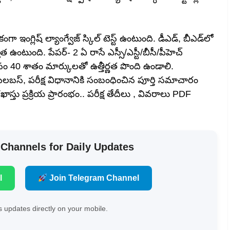
యేకంగా ఇంగ్లిష్‌ ల్యాంగ్వేజ్‌ స్కిల్‌ టెస్ట్‌ ఉంటుంది. డీఎడ్, బీఎడ్‌లో
హత ఉంటుంది. పేపర్‌- 2 ఏ రాసే ఎస్సీ/ఎస్టీ/బీసీ/పీహెచ్‌
నీసం 40 శాతం మార్కులతో ఉత్తీర్ణత పొంది ఉండాలి.
బస్, పరీక్ష విధానానికి సంబంధించిన పూర్తి సమాచారం
దరఖాస్తు ప్రక్రియ ప్రారంభం.. పరీక్ష తేదీలు , వివరాలు PDF
 Channels for Daily Updates
l
Join Telegram Channel
 updates directly on your mobile.